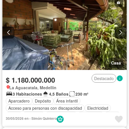
Casa
$ 1.180.000.000
Destacado
La Aguacatala, Medellín
3 Habitaciones
4,5 Baños
230 m²
Aparcadero
Depósito
Área infantil
Acceso para personas con discapacidad
Electricidad
Jardín
Gimnasio
Cocina integral
Gas natural
Sauna
30/05/2026 en - Simón Quintero
Seguridad privada
Cuarto de servicio
Piscina
Agua