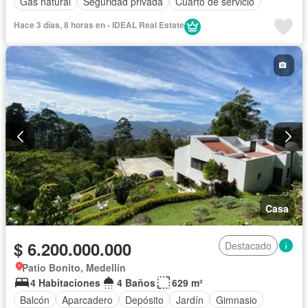
Gas natural
Seguridad privada
Cuarto de servicio
Hace 3 días, 8 horas en - IDEAL Real Estate
Casa
$ 6.200.000.000
Destacado
Patio Bonito, Medellín
4 Habitaciones
4 Baños
629 m²
Balcón
Aparcadero
Depósito
Jardín
Gimnasio