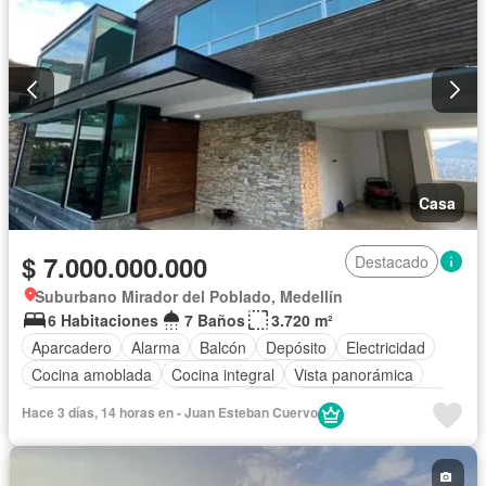
Casa
$ 7.000.000.000
Destacado
Suburbano Mirador del Poblado, Medellín
6 Habitaciones
7 Baños
3.720 m²
Aparcadero
Alarma
Balcón
Depósito
Electricidad
Cocina amoblada
Cocina integral
Vista panorámica
Cuarto de servicio
Terraza
Agua
Caseta de vigilancia
Hace 3 días, 14 horas en - Juan Esteban Cuervo
Seguridad privada
Permite mascotas