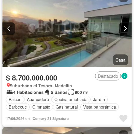
Casa
$ 8.700.000.000
Destacado
Suburbano el Tesoro, Medellín
4 Habitaciones
5 Baños
900 m²
Balcón
Aparcadero
Cocina amoblada
Jardín
Barbecue
Gimnasio
Gas natural
Vista panorámica
Seguridad privada
Cuarto de servicio
Terraza
17/06/2026 en - Century 21 Signature