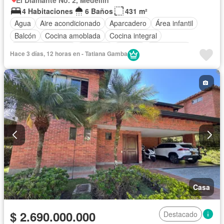
4 Habitaciones
6 Baños
431 m²
Agua
Aire acondicionado
Aparcadero
Área infantil
Balcón
Cocina amoblada
Cocina integral
Cuarto de servicio
Depósito
Estudio
Gas natural
Hace 3 días, 12 horas en - Tatiana Gamba
Gimnasio
Internet
Jacuzzi
Jardín
Casa
$ 2.690.000.000
Destacado