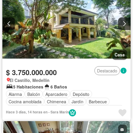
Casa
$ 3.750.000.000
Destacado
El Castillo, Medellín
5 Habitaciones
6 Baños
Alarma
Balcón
Aparcadero
Depósito
Cocina amoblada
Chimenea
Jardín
Barbecue
Cocina integral
Jacuzzi
Gas natural
Vista panorámica
Hace 3 días, 14 horas en - Sara Marín
Seguridad privada
Cuarto de servicio
Agua