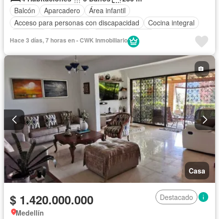
Balcón
Aparcadero
Área infantil
Acceso para personas con discapacidad
Cocina integral
Ascensor
Gas natural
Vista panorámica
Hace 3 días, 7 horas en - CWK Inmobiliario
Seguridad privada
Cuarto de servicio
Casa
$ 1.420.000.000
Destacado
Medellín