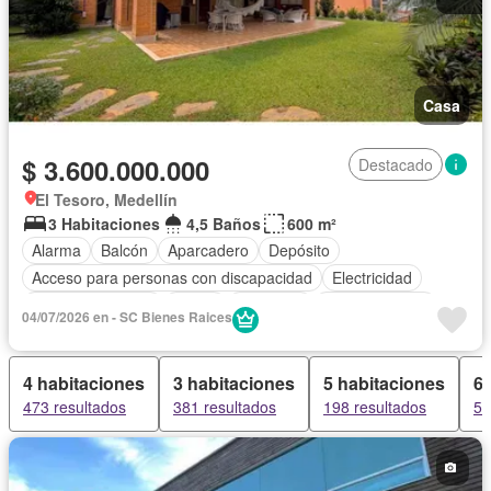
Casa
$ 3.600.000.000
Destacado
El Tesoro, Medellín
3 Habitaciones
4,5 Baños
600 m²
Alarma
Balcón
Aparcadero
Depósito
Acceso para personas con discapacidad
Electricidad
Cocina amoblada
Jardín
Barbecue
Cocina integral
04/07/2026 en - SC Bienes Raices
Gas natural
Seguridad privada
Cuarto de servicio
Piscina
Agua
4 habitaciones
3 habitaciones
5 habitaciones
6 
473 resultados
381 resultados
198 resultados
54