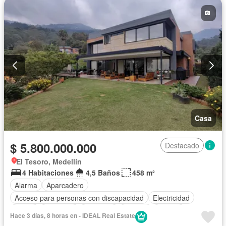
Casa
$ 5.800.000.000
Destacado
El Tesoro, Medellín
4 Habitaciones
4,5 Baños
458 m²
Alarma
Aparcadero
Acceso para personas con discapacidad
Electricidad
Jardín
Barbecue
Gimnasio
Internet
Jacuzzi
Hace 3 días, 8 horas en - IDEAL Real Estate
Gas natural
Vista panorámica
Cuarto de servicio