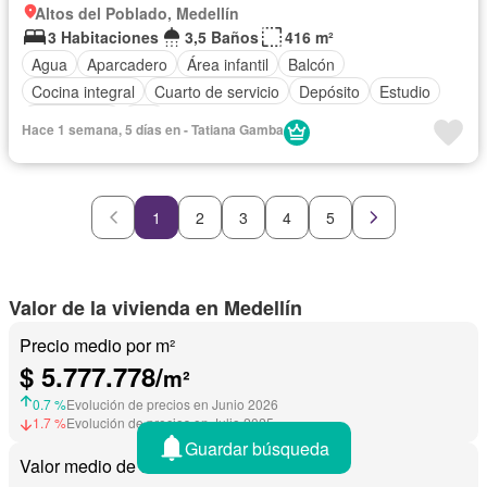
Altos del Poblado, Medellín
3 Habitaciones
3,5 Baños
416 m²
Agua
Aparcadero
Área infantil
Balcón
Cocina integral
Cuarto de servicio
Depósito
Estudio
Gas natural
Wifi
Hace 1 semana, 5 días en - Tatiana Gamba
1
2
3
4
5
Valor de la vivienda en Medellín
Precio medio por m²
$ 5.777.778/
m²
0.7 %
Evolución de precios en Junio 2026
1.7 %
Evolución de precios en Julio 2025
Guardar búsqueda
Valor medio de una vivienda