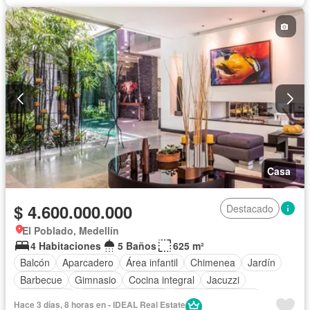
Piscina
Agua
Casa
$ 4.600.000.000
Destacado
El Poblado, Medellín
4 Habitaciones
5 Baños
625 m²
Balcón
Aparcadero
Área infantil
Chimenea
Jardín
Barbecue
Gimnasio
Cocina integral
Jacuzzi
Gas natural
Seguridad privada
Cuarto de servicio
Hace 3 días, 8 horas en - IDEAL Real Estate