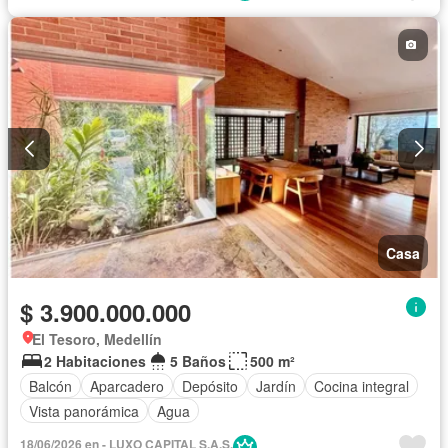
Casa
$ 3.900.000.000
El Tesoro, Medellín
2 Habitaciones
5 Baños
500 m²
Balcón
Aparcadero
Depósito
Jardín
Cocina integral
Vista panorámica
Agua
18/06/2026 en - LUXO CAPITAL S.A.S.