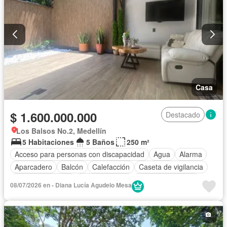
Casa
$ 1.600.000.000
Destacado
Los Balsos No.2, Medellín
5 Habitaciones
5 Baños
250 m²
Acceso para personas con discapacidad
Agua
Alarma
Aparcadero
Balcón
Calefacción
Caseta de vigilancia
Cocina amoblada
Cocina integral
Cuarto de servicio
08/07/2026 en - Diana Lucía Agudelo Mesa
Depósito
Electricidad
Estudio
Gas natural
Internet
Jardín
Estudio
Patio
Seguridad privada
Wifi