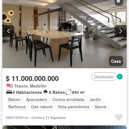
Casa
$ 11.000.000.000
Destacado
El Tesoro, Medellín
6 Habitaciones
8 Baños
844 m²
Balcón
Aparcadero
Cocina amoblada
Jardín
Barbecue
Gas natural
Vista panorámica
Sauna
Seguridad privada
Cuarto de servicio
Terraza
08/07/2026 en - Century 21 Signature