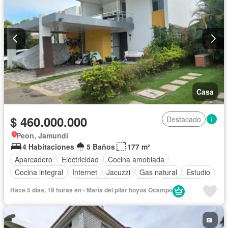
Casa
$ 460.000.000
Destacado
Peon, Jamundí
4 Habitaciones
5 Baños
177 m²
Aparcadero
Electricidad
Cocina amoblada
Cocina integral
Internet
Jacuzzi
Gas natural
Estudio
Terraza
Agua
Tanque de agua
Patio
Área infantil
Hace 5 días, 19 horas en - María del pilar hoyos Ocampo
Vigilante
Acceso para personas con discapacidad
Jardín
Barbecue
Caseta de vigilancia
Gimnasio
Estudio
Sauna
Seguridad privada
Piscina