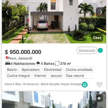
Casa
$ 950.000.000
Destacado
Peon, Jamundí
4 Habitaciones
4 Baños
378 m²
Balcón
Aparcadero
Electricidad
Cocina amoblada
Cocina integral
Internet
Jacuzzi
Gas natural
Cuarto de servicio
Terraza
Agua
Tanque de agua
Hace 5 días, 19 horas en - María del pilar hoyos Ocampo
Patio
Área infantil
Vigilante
Acceso para personas con discapacidad
Jardín
Barbecue
Caseta de vigilancia
Gimnasio
Estudio
Seguridad privada
Piscina