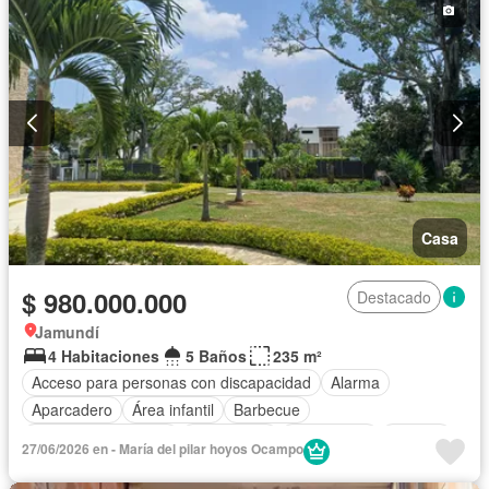
Casa
$ 980.000.000
Destacado
Jamundí
4 Habitaciones
5 Baños
235 m²
Acceso para personas con discapacidad
Alarma
Aparcadero
Área infantil
Barbecue
Caseta de vigilancia
Electricidad
Gas natural
Internet
27/06/2026 en - María del pilar hoyos Ocampo
Jacuzzi
Jardín
Patio
Piscina
Vigilante