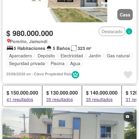
Casa
$ 980.000.000
Destacado
Porerito, Jamundí
5 Habitaciones
5 Baños
323 m²
Aparcadero
Depósito
Electricidad
Jardín
Gas natural
Seguridad privada
Piscina
Agua
25/06/2026 en - Clave Propiedad Raíz
$ 150.000.000
$ 130.000.000
$ 140.000.000
$ 120
41 resultados
35 resultados
35 resultados
31 res