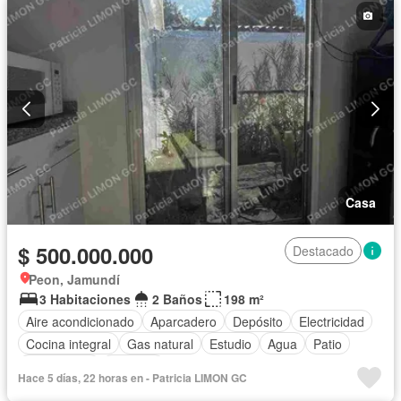
Casa
$ 500.000.000
Destacado
Peon, Jamundí
3 Habitaciones
2 Baños
198 m²
Aire acondicionado
Aparcadero
Depósito
Electricidad
Cocina integral
Gas natural
Estudio
Agua
Patio
Área infantil
Vigilante
Hace 5 días, 22 horas en - Patricia LIMON GC
Acceso para personas con discapacidad
Jardín