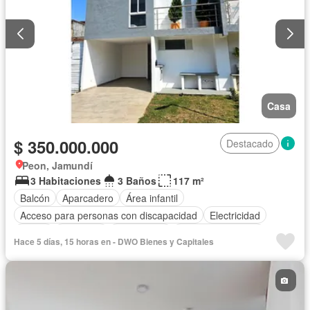
Casa
$ 350.000.000
Destacado
Peon, Jamundí
3 Habitaciones
3 Baños
117 m²
Balcón
Aparcadero
Área infantil
Acceso para personas con discapacidad
Electricidad
Jardín
Barbecue
Gas natural
Seguridad privada
Hace 5 días, 15 horas en - DWO Bienes y Capitales
Cuarto de servicio
Piscina
Agua