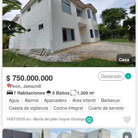
Casa
$ 750.000.000
Destacado
Peon, Jamundí
7 Habitaciones
6 Baños
1.200 m²
Agua
Alarma
Aparcadero
Área infantil
Barbecue
Caseta de vigilancia
Cocina integral
Cuarto de servicio
Electricidad
Jardín
Piscina
Vigilante
14/07/2026 en - María del pilar hoyos Ocampo
Seguridad privada