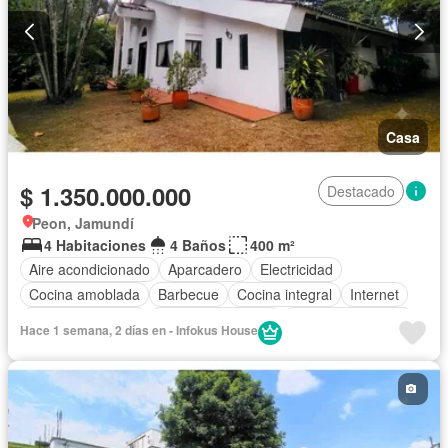
Casa
$ 1.350.000.000
Destacado
Peon, Jamundí
4 Habitaciones
4 Baños
400 m²
Aire acondicionado
Aparcadero
Electricidad
Cocina amoblada
Barbecue
Cocina integral
Internet
Vista panorámica
Seguridad privada
Cuarto de servicio
Hace 1 semana, 2 días en - Infokus House
Piscina
Cancha de tenis
Agua