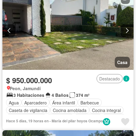
Casa
$ 950.000.000
Destacado
Peon, Jamundí
3 Habitaciones
4 Baños
374 m²
Agua
Aparcadero
Área infantil
Barbecue
Caseta de vigilancia
Cocina amoblada
Cocina integral
Cuarto de servicio
Electricidad
Gas natural
Gimnasio
Hace 5 días, 19 horas en - María del pilar hoyos Ocampo
Internet
Jacuzzi
Jardín
Patio
Piscina
Vigilante
Seguridad privada
Tanque de agua
Terraza
Wifi