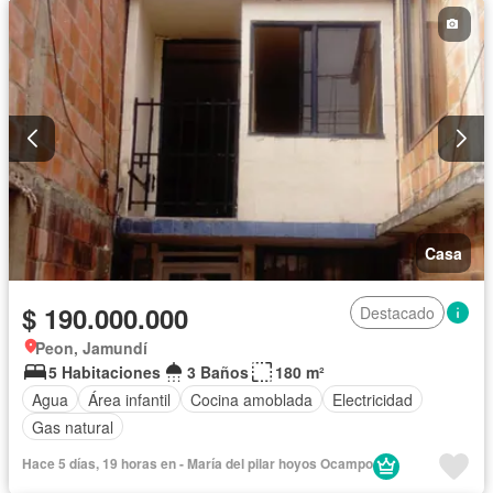
Seguridad privada
Tanque de agua
Terraza
Casa
$ 190.000.000
Destacado
Peon, Jamundí
5 Habitaciones
3 Baños
180 m²
Agua
Área infantil
Cocina amoblada
Electricidad
Gas natural
Hace 5 días, 19 horas en - María del pilar hoyos Ocampo