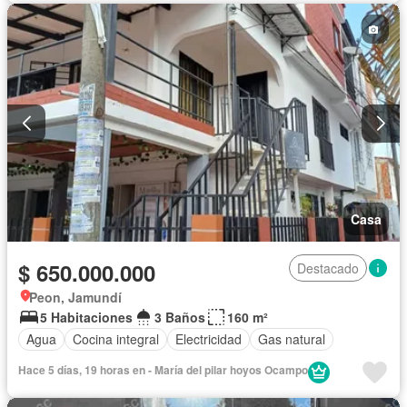
Casa
$ 650.000.000
Destacado
Peon, Jamundí
5 Habitaciones
3 Baños
160 m²
Agua
Cocina integral
Electricidad
Gas natural
Hace 5 días, 19 horas en - María del pilar hoyos Ocampo