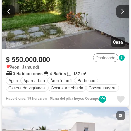
Casa
$ 550.000.000
Destacado
Peon, Jamundí
3 Habitaciones
4 Baños
137 m²
Agua
Aparcadero
Área infantil
Barbecue
Caseta de vigilancia
Cocina amoblada
Cocina integral
Electricidad
Gas natural
Internet
Jacuzzi
Jardín
Hace 5 días, 19 horas en - María del pilar hoyos Ocampo
Patio
Piscina
Vigilante
Seguridad privada
Tanque de agua