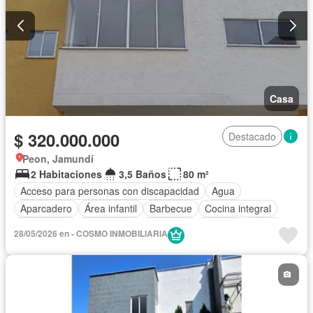
Casa
$ 320.000.000
Destacado
Peon, Jamundí
2 Habitaciones
3,5 Baños
80 m²
Acceso para personas con discapacidad
Agua
Aparcadero
Área infantil
Barbecue
Cocina integral
Electricidad
Gas natural
Gimnasio
Internet
Jardín
28/05/2026 en - COSMO INMOBILIARIA
Piscina
Seguridad privada
Tanque de agua
Terraza
Vista panorámica
Wifi