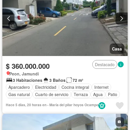
Casa
$ 360.000.000
Destacado
Peon, Jamundí
3 Habitaciones
3 Baños
72 m²
Aparcadero
Electricidad
Cocina integral
Internet
Gas natural
Cuarto de servicio
Terraza
Agua
Patio
Área infantil
Jardín
Gimnasio
Seguridad privada
Hace 5 días, 20 horas en - María del pilar hoyos Ocampo
Piscina