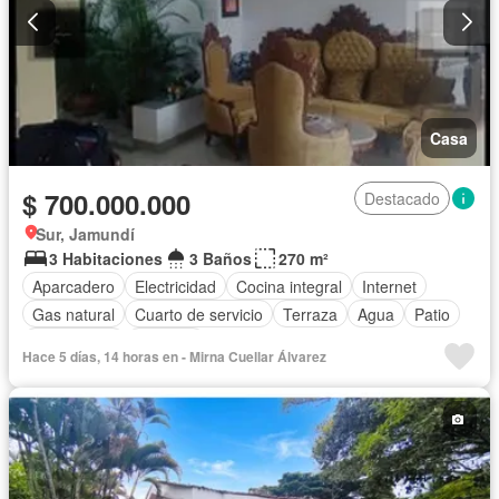
Casa
$ 700.000.000
Destacado
Sur, Jamundí
3 Habitaciones
3 Baños
270 m²
Aparcadero
Electricidad
Cocina integral
Internet
Gas natural
Cuarto de servicio
Terraza
Agua
Patio
Área infantil
Vigilante
Hace 5 días, 14 horas en - Mirna Cuellar Álvarez
Acceso para personas con discapacidad
Jardín
Barbecue