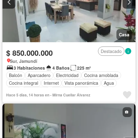
Casa
$ 850.000.000
Destacado
Sur, Jamundí
3 Habitaciones
4 Baños
225 m²
Balcón
Aparcadero
Electricidad
Cocina amoblada
Cocina integral
Internet
Vista panorámica
Agua
Patio
Área infantil
Vigilante
Jardín
Hace 5 días, 14 horas en - Mirna Cuellar Álvarez
Caseta de vigilancia
Estudio
Seguridad privada
Piscina