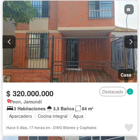
Caseta de vigilancia
Seguridad privada
Piscina
Permite mascotas
Casa
$ 320.000.000
Destacado
Peon, Jamundí
3 Habitaciones
3,5 Baños
84 m²
Aparcadero
Cocina integral
Agua
Hace 5 días, 17 horas en - DWO Bienes y Capitales