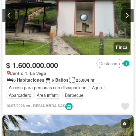
Finca
$ 1.600.000.000
Destacado
Centro 1, La Vega
6 Habitaciones
6 Baños
25.084 m²
Acceso para personas con discapacidad
Agua
Aparcadero
Área infantil
Barbecue
Caseta de vigilancia
Cocina integral
Electricidad
10/07/2026 en - DESLUMBRA SAS
Gas natural
Internet
Jardín
Patio
Piscina
Tanque de agua
Vista panorámica
Wifi