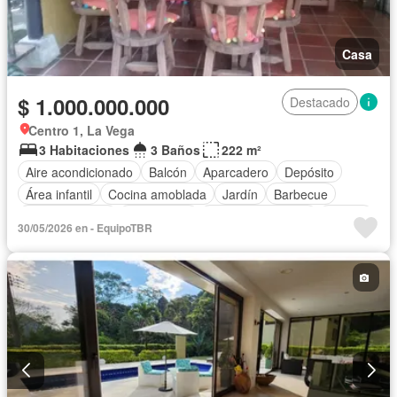
Casa
$ 1.000.000.000
Destacado
Centro 1, La Vega
3 Habitaciones
3 Baños
222 m²
Aire acondicionado
Balcón
Aparcadero
Depósito
Área infantil
Cocina amoblada
Jardín
Barbecue
Cocina integral
Gas natural
Seguridad privada
Piscina
30/05/2026 en - EquipoTBR
Cancha de tenis