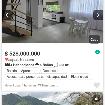
Casa
$ 528.000.000
Jagual, Nocaima
4 Habitaciones
5 Baños
235 m²
Balcón
Aparcadero
Depósito
Acceso para personas con discapacidad
Electricidad
Cocina amoblada
Jardín
Barbecue
Cocina integral
Hace 3 días, 4 horas en - William romero
Jacuzzi
Vista panorámica
Seguridad privada
Cuarto de servicio
Agua
Patio