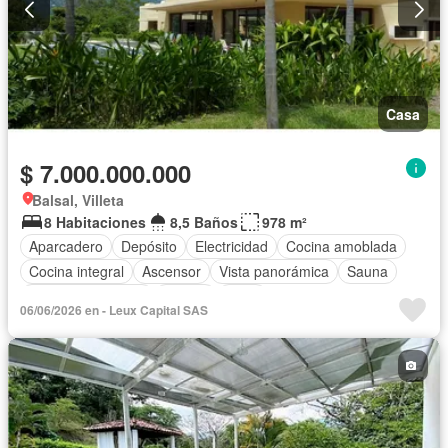
Casa
$ 7.000.000.000
Balsal, Villeta
8 Habitaciones
8,5 Baños
978 m²
Aparcadero
Depósito
Electricidad
Cocina amoblada
Cocina integral
Ascensor
Vista panorámica
Sauna
Seguridad privada
Piscina
Agua
06/06/2026 en - Leux Capital SAS