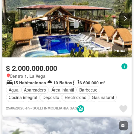
Finca
$ 2.000.000.000
Centro 1, La Vega
15 Habitaciones
10 Baños
6.600.000 m²
Agua
Aparcadero
Área infantil
Barbecue
Cocina integral
Depósito
Electricidad
Gas natural
Internet
Jacuzzi
Jardín
Patio
Piscina
Vigilante
25/06/2026 en - SOLEI INMOBILIARIA SAS
Sauna
Tanque de agua
Terraza
Vista panorámica
Wifi