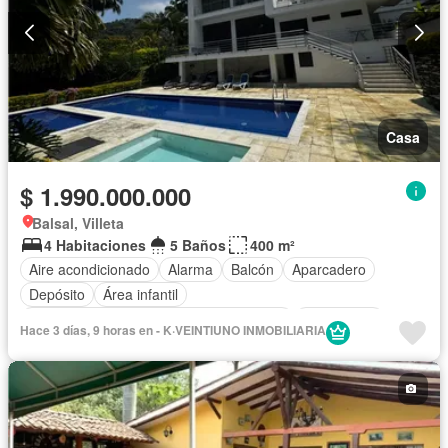
Casa
$ 1.990.000.000
Balsal, Villeta
4 Habitaciones
5 Baños
400 m²
Aire acondicionado
Alarma
Balcón
Aparcadero
Depósito
Área infantil
Acceso para personas con discapacidad
Electricidad
Hace 3 días, 9 horas en - K·VEINTIUNO INMOBILIARIA
Cocina amoblada
Chimenea
Jardín
Barbecue
Gimnasio
Cocina integral
Internet
Jacuzzi
Ascensor
Gas natural
Estudio
Vista panorámica
Sauna
Seguridad privada
Cuarto de servicio
Piscina
Cancha de tenis
Agua
Patio