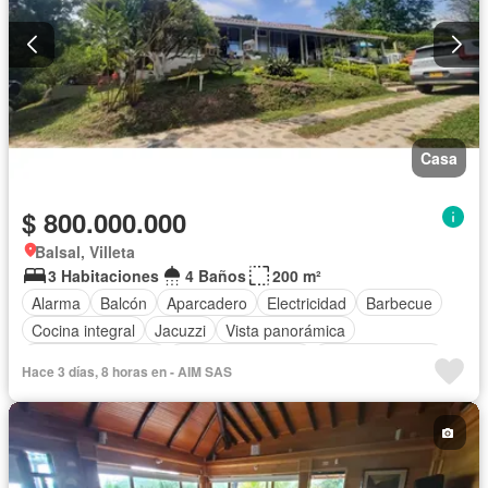
Casa
$ 800.000.000
Balsal, Villeta
3 Habitaciones
4 Baños
200 m²
Alarma
Balcón
Aparcadero
Electricidad
Barbecue
Cocina integral
Jacuzzi
Vista panorámica
Seguridad privada
Cuarto de servicio
Cancha de tenis
Hace 3 días, 8 horas en - AIM SAS