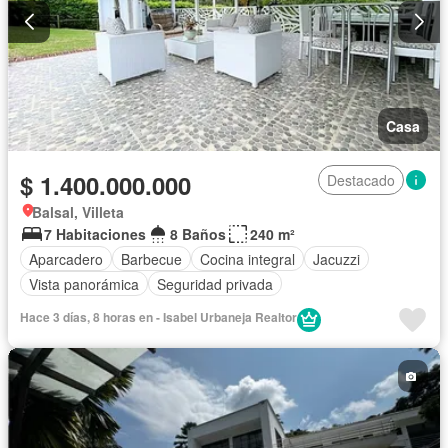
Casa
$ 1.400.000.000
Destacado
Balsal, Villeta
7 Habitaciones
8 Baños
240 m²
Aparcadero
Barbecue
Cocina integral
Jacuzzi
Vista panorámica
Seguridad privada
Hace 3 días, 8 horas en - Isabel Urbaneja Realtor