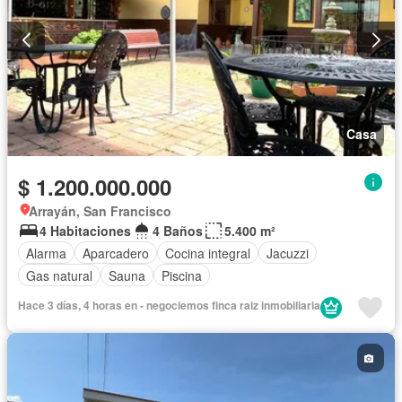
Casa
$ 1.200.000.000
Arrayán, San Francisco
4 Habitaciones
4 Baños
5.400 m²
Alarma
Aparcadero
Cocina integral
Jacuzzi
Gas natural
Sauna
Piscina
Hace 3 días, 4 horas en - negociemos finca raiz inmobiliaria