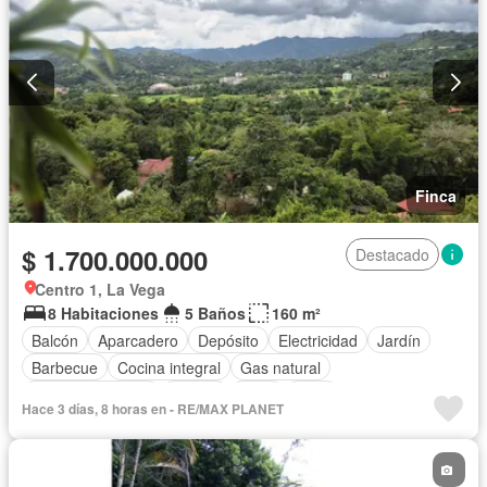
Finca
$ 1.700.000.000
Destacado
Centro 1, La Vega
8 Habitaciones
5 Baños
160 m²
Balcón
Aparcadero
Depósito
Electricidad
Jardín
Barbecue
Cocina integral
Gas natural
Vista panorámica
Piscina
Agua
Patio
Hace 3 días, 8 horas en - RE/MAX PLANET