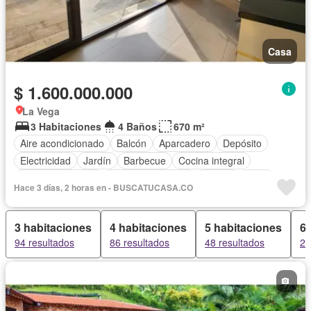
Casa
$ 1.600.000.000
La Vega
3 Habitaciones
4 Baños
670 m²
Aire acondicionado
Balcón
Aparcadero
Depósito
Electricidad
Jardín
Barbecue
Cocina integral
Vista panorámica
Seguridad privada
Piscina
Agua
Hace 3 días, 2 horas en - BUSCATUCASA.CO
3 habitaciones
4 habitaciones
5 habitaciones
6 
94 resultados
86 resultados
48 resultados
27