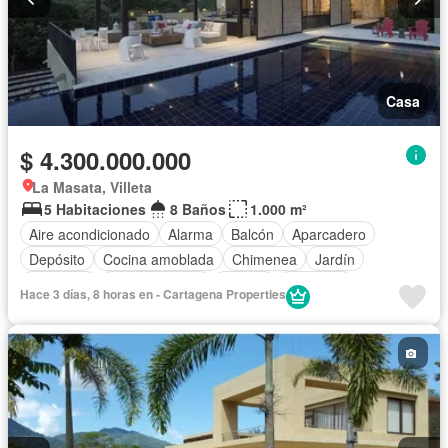
Casa
$ 4.300.000.000
La Masata, Villeta
5 Habitaciones
8 Baños
1.000 m²
Aire acondicionado
Alarma
Balcón
Aparcadero
Depósito
Cocina amoblada
Chimenea
Jardín
Barbecue
Cocina integral
Jacuzzi
Ascensor
Hace 3 días, 8 horas en - Cartagena Properties
Gas natural
Vista panorámica
Sauna
Seguridad privada
Cuarto de servicio
Piscina