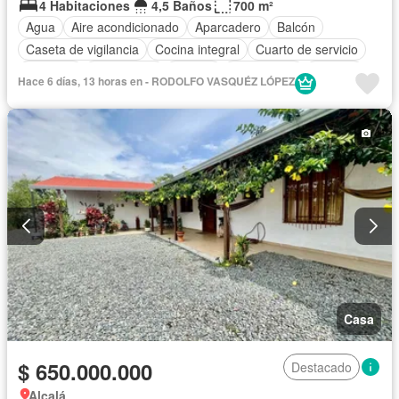
4 Habitaciones
4,5 Baños
700 m²
Agua
Aire acondicionado
Aparcadero
Balcón
Caseta de vigilancia
Cocina integral
Cuarto de servicio
Depósito
Electricidad
Estudio
Gas natural
Internet
Hace 6 días, 13 horas en - RODOLFO VASQUÉZ LÓPEZ
Jardín
Patio
Piscina
Casa
$ 650.000.000
Destacado
Alcalá