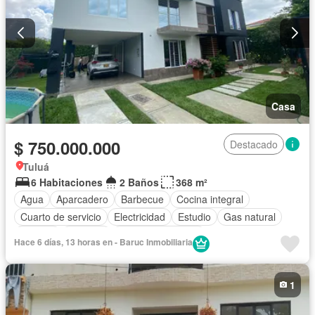
Casa
$ 750.000.000
Destacado
Tuluá
6 Habitaciones
2 Baños
368 m²
Agua
Aparcadero
Barbecue
Cocina integral
Cuarto de servicio
Electricidad
Estudio
Gas natural
Internet
Vigilante
Seguridad privada
Hace 6 días, 13 horas en - Baruc Inmobiliaria
1