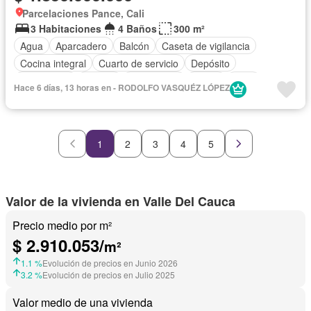
Parcelaciones Pance, Cali
3 Habitaciones
4 Baños
300 m²
Agua
Aparcadero
Balcón
Caseta de vigilancia
Cocina integral
Cuarto de servicio
Depósito
Electricidad
Estudio
Gas natural
Jardín
Patio
Hace 6 días, 13 horas en - RODOLFO VASQUÉZ LÓPEZ
Piscina
Seguridad privada
Tanque de agua
Terraza
Vista panorámica
1
2
3
4
5
Valor de la vivienda en Valle Del Cauca
Precio medio por m²
$ 2.910.053/
m²
1.1 %
Evolución de precios en Junio 2026
3.2 %
Evolución de precios en Julio 2025
Valor medio de una vivienda