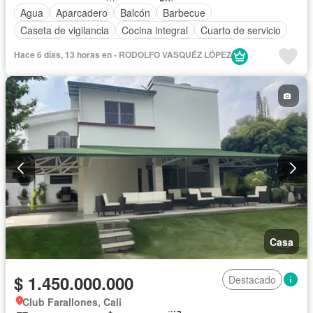
Agua
Aparcadero
Balcón
Barbecue
Caseta de vigilancia
Cocina integral
Cuarto de servicio
Depósito
Electricidad
Estudio
Gas natural
Jardín
Hace 6 días, 13 horas en - RODOLFO VASQUÉZ LÓPEZ
Piscina
Sauna
Seguridad privada
Tanque de agua
Casa
$ 1.450.000.000
Destacado
Club Farallones, Cali