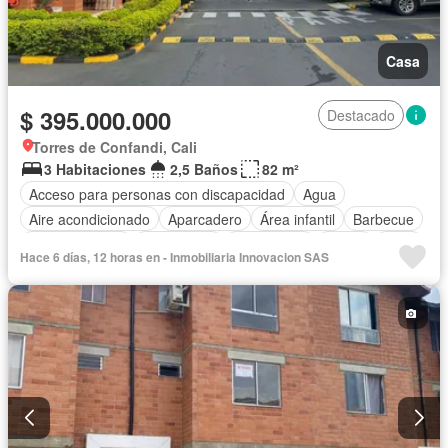
Casa
$ 395.000.000
Destacado
Torres de Confandi, Cali
3 Habitaciones
2,5 Baños
82 m²
Acceso para personas con discapacidad
Agua
Aire acondicionado
Aparcadero
Área infantil
Barbecue
Cocina integral
Electricidad
Gas natural
Jardín
Patio
Hace 6 días, 12 horas en - Inmobiliaria Innovacion SAS
Piscina
Seguridad privada
Tanque de agua