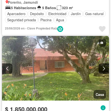
Porerito, Jamundí
5 Habitaciones
5 Baños
323 m²
Aparcadero
Depósito
Electricidad
Jardín
Gas natural
Seguridad privada
Piscina
Agua
25/06/2026 en - Clave Propiedad Raíz
Casa
$ 1.850.000.000