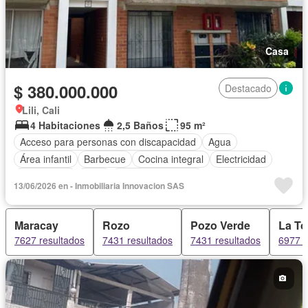
Casa
$ 380.000.000
Destacado
Lili, Cali
4 Habitaciones
2,5 Baños
95 m²
Acceso para personas con discapacidad
Agua
Área infantil
Barbecue
Cocina integral
Electricidad
Gas natural
Patio
Seguridad privada
13/06/2026 en - Inmobiliaria Innovacion SAS
Maracay
Rozo
Pozo Verde
La To
7627 resultados
7431 resultados
7431 resultados
6977 r