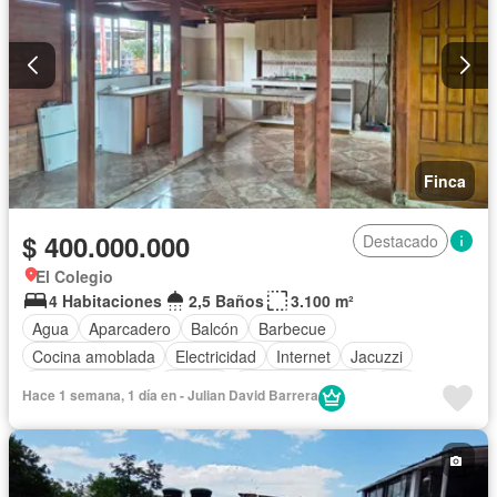
Finca
$ 400.000.000
Destacado
El Colegio
4 Habitaciones
2,5 Baños
3.100 m²
Agua
Aparcadero
Balcón
Barbecue
Cocina amoblada
Electricidad
Internet
Jacuzzi
Tanque de agua
Terraza
Vista panorámica
Wifi
Hace 1 semana, 1 día en - Julian David Barrera