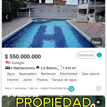
Casa
$ 550.000.000
Destacado
El Colegio
3 Habitaciones
2,5 Baños
1.010 m²
Agua
Aparcadero
Barbecue
Electricidad
Gas natural
Internet
Jardín
Piscina
Tanque de agua
Vista panorámica
Wifi
Hace 1 semana, 1 día en - Julian David Barrera