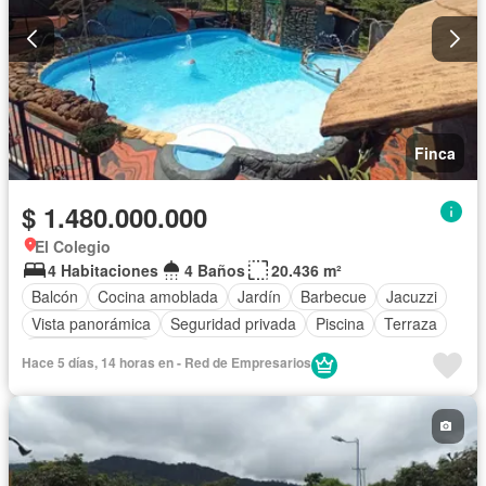
Finca
$ 1.480.000.000
El Colegio
4 Habitaciones
4 Baños
20.436 m²
Balcón
Cocina amoblada
Jardín
Barbecue
Jacuzzi
Vista panorámica
Seguridad privada
Piscina
Terraza
Tanque de agua
Hace 5 días, 14 horas en - Red de Empresarios