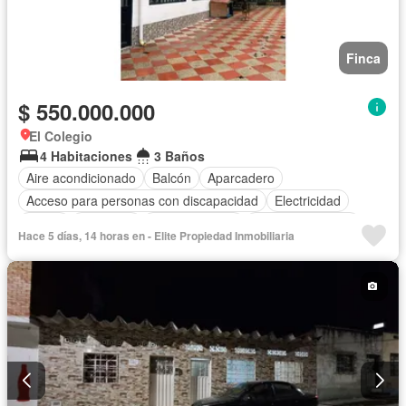
Finca
$ 550.000.000
El Colegio
4 Habitaciones
3 Baños
Aire acondicionado
Balcón
Aparcadero
Acceso para personas con discapacidad
Electricidad
Jardín
Barbecue
Cocina integral
Vista panorámica
Hace 5 días, 14 horas en - Elite Propiedad Inmobiliaria
Agua
Patio