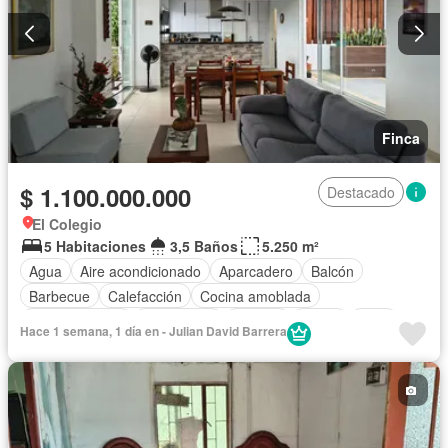
Finca
$ 1.100.000.000
Destacado
El Colegio
5 Habitaciones
3,5 Baños
5.250 m²
Agua
Aire acondicionado
Aparcadero
Balcón
Barbecue
Calefacción
Cocina amoblada
Cocina integral
Electricidad
Internet
Jardín
Patio
Hace 1 semana, 1 día en - Julian David Barrera
Sauna
Tanque de agua
Terraza
Vista panorámica
Wifi