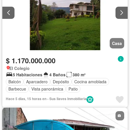
Casa
$ 1.170.000.000
El Colegio
5 Habitaciones
4 Baños
380 m²
Balcón
Aparcadero
Depósito
Cocina amoblada
Barbecue
Vista panorámica
Patio
Hace 5 días, 15 horas en - Sus llaves Inmobiliaria