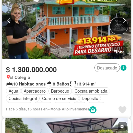
Finca
$ 1.300.000.000
Destacado
El Colegio
10 Habitaciones
8 Baños
13.914 m²
Agua
Aparcadero
Barbecue
Cocina amoblada
Cocina integral
Cuarto de servicio
Depósito
Electricidad
Internet
Jacuzzi
Patio
Piscina
Hace 5 días, 15 horas en - Monte Alto Inversiones
Tanque de agua
Terraza
Vista panorámica
Wifi