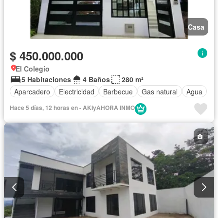
Casa
$ 450.000.000
El Colegio
5 Habitaciones
4 Baños
280 m²
Aparcadero
Electricidad
Barbecue
Gas natural
Agua
Hace 5 días, 12 horas en - AKIyAHORA INMO