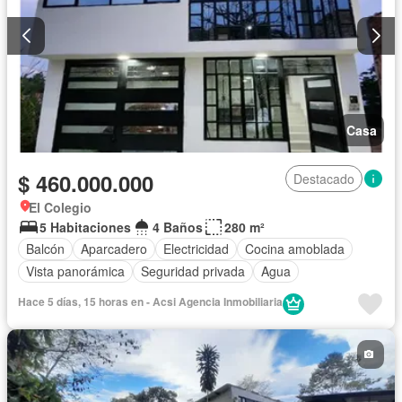
Casa
$ 460.000.000
Destacado
El Colegio
5 Habitaciones
4 Baños
280 m²
Balcón
Aparcadero
Electricidad
Cocina amoblada
Vista panorámica
Seguridad privada
Agua
Hace 5 días, 15 horas en - Acsi Agencia Inmobiliaria