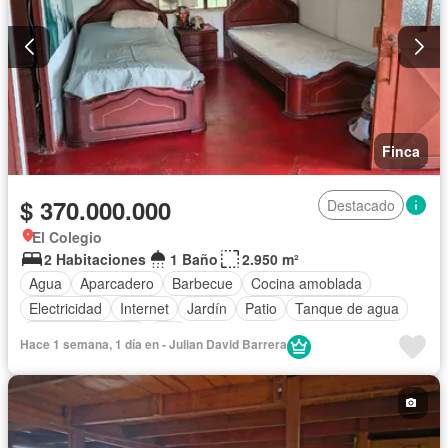
Finca
$ 370.000.000
Destacado
El Colegio
2 Habitaciones
1 Baño
2.950 m²
Agua
Aparcadero
Barbecue
Cocina amoblada
Electricidad
Internet
Jardín
Patio
Tanque de agua
Vista panorámica
Wifi
Hace 1 semana, 1 día en - Julian David Barrera