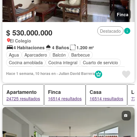
Finca
$ 530.000.000
Destacado
El Colegio
4 Habitaciones
4 Baños
1.200 m²
Agua
Aparcadero
Balcón
Barbecue
Cocina amoblada
Cocina integral
Cuarto de servicio
Electricidad
Internet
Jacuzzi
Patio
Tanque de agua
Hace 1 semana, 10 horas en - Julian David Barrera
Terraza
Vista panorámica
Wifi
Apartamento
Finca
Casa
Lo
24725 resultados
16514 resultados
16514 resultados
73