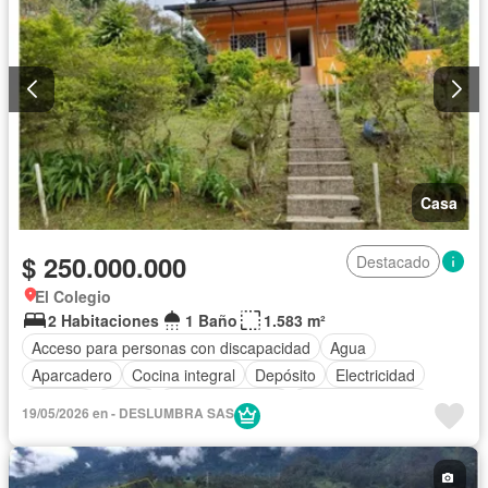
Casa
$ 250.000.000
Destacado
El Colegio
2 Habitaciones
1 Baño
1.583 m²
Acceso para personas con discapacidad
Agua
Aparcadero
Cocina integral
Depósito
Electricidad
Internet
Jardín
Tanque de agua
Vista panorámica
19/05/2026 en - DESLUMBRA SAS
Wifi