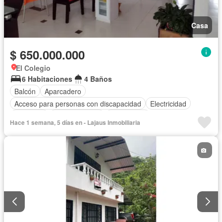
Casa
$ 650.000.000
El Colegio
6 Habitaciones
4 Baños
Balcón
Aparcadero
Acceso para personas con discapacidad
Electricidad
Barbecue
Cocina integral
Gas natural
Hace 1 semana, 5 días en - Lajaus Inmobiliaria
Vista panorámica
Seguridad privada
Agua