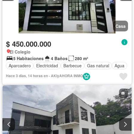
Casa
$ 450.000.000
El Colegio
5 Habitaciones
4 Baños
280 m²
Aparcadero
Electricidad
Barbecue
Gas natural
Agua
Hace 3 días, 14 horas en - AKIyAHORA INMO