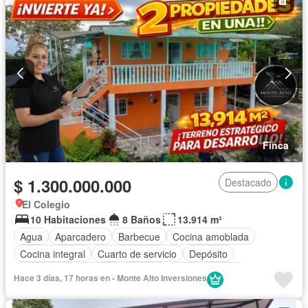
Finca
$ 1.300.000.000
Destacado
El Colegio
10 Habitaciones
8 Baños
13.914 m²
Agua
Aparcadero
Barbecue
Cocina amoblada
Cocina integral
Cuarto de servicio
Depósito
Electricidad
Internet
Jacuzzi
Patio
Piscina
Hace 3 días, 17 horas en - Monte Alto Inversiones
Tanque de agua
Terraza
Vista panorámica
Wifi