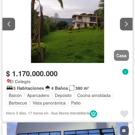
Casa
$ 1.170.000.000
El Colegio
5 Habitaciones
4 Baños
380 m²
Balcón
Aparcadero
Depósito
Cocina amoblada
Barbecue
Vista panorámica
Patio
Hace 3 días, 17 horas en - Sus llaves Inmobiliaria