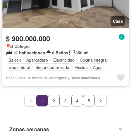
Casa
$ 900.000.000
El Colegio
12 Habitaciones
6 Baños
350 m²
Balcón
Aparcadero
Electricidad
Cocina integral
Gas natural
Seguridad privada
Piscina
Agua
Hace 3 días, 15 horas en - Rodriguez y Rubio Inmobiliaria
1
2
3
4
5
Zonas cercanas