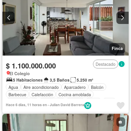
Finca
$ 1.100.000.000
Destacado
El Colegio
5 Habitaciones
3,5 Baños
5.250 m²
Agua
Aire acondicionado
Aparcadero
Balcón
Barbecue
Calefacción
Cocina amoblada
Cocina integral
Electricidad
Internet
Jardín
Patio
Hace 6 días, 11 horas en - Julian David Barrera
Sauna
Tanque de agua
Terraza
Vista panorámica
Wifi