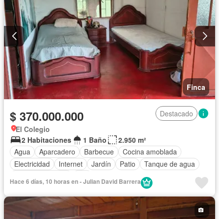
Finca
$ 370.000.000
Destacado
El Colegio
2 Habitaciones
1 Baño
2.950 m²
Agua
Aparcadero
Barbecue
Cocina amoblada
Electricidad
Internet
Jardín
Patio
Tanque de agua
Vista panorámica
Wifi
Hace 6 días, 10 horas en - Julian David Barrera