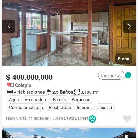
Finca
$ 400.000.000
Destacado
El Colegio
4 Habitaciones
2,5 Baños
3.100 m²
Agua
Aparcadero
Balcón
Barbecue
Cocina amoblada
Electricidad
Internet
Jacuzzi
Tanque de agua
Terraza
Vista panorámica
Wifi
Hace 6 días, 11 horas en - Julian David Barrera