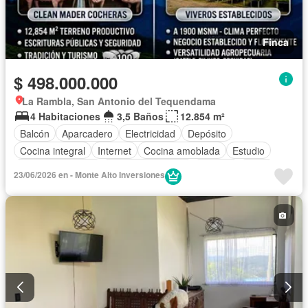
Finca
$ 498.000.000
La Rambla, San Antonio del Tequendama
4 Habitaciones
3,5 Baños
12.854 m²
Balcón
Aparcadero
Electricidad
Depósito
Cocina integral
Internet
Cocina amoblada
Estudio
Vista panorámica
Cuarto de servicio
Terraza
Agua
23/06/2026 en - Monte Alto Inversiones
Tanque de agua
Patio
Jardín
Barbecue
Wifi