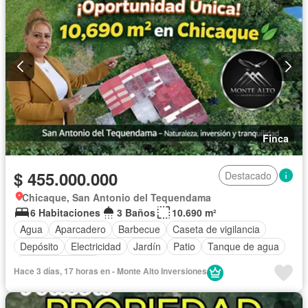
Finca
$ 455.000.000
Destacado
Chicaque, San Antonio del Tequendama
6 Habitaciones
3 Baños
10.690 m²
Agua
Aparcadero
Barbecue
Caseta de vigilancia
Depósito
Electricidad
Jardín
Patio
Tanque de agua
Vista panorámica
Hace 3 días, 17 horas en - Monte Alto Inversiones