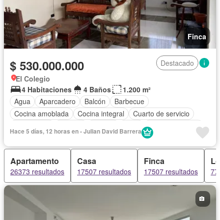
Finca
$ 530.000.000
Destacado
El Colegio
4 Habitaciones
4 Baños
1.200 m²
Agua
Aparcadero
Balcón
Barbecue
Cocina amoblada
Cocina integral
Cuarto de servicio
Electricidad
Internet
Jacuzzi
Patio
Tanque de agua
Hace 5 días, 12 horas en - Julian David Barrera
Terraza
Vista panorámica
Wifi
Apartamento
Casa
Finca
Lo
26373 resultados
17507 resultados
17507 resultados
77