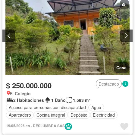
Casa
$ 250.000.000
Destacado
El Colegio
2 Habitaciones
1 Baño
1.583 m²
Acceso para personas con discapacidad
Agua
Aparcadero
Cocina integral
Depósito
Electricidad
Internet
Jardín
Tanque de agua
Vista panorámica
19/05/2026 en - DESLUMBRA SAS
Wifi