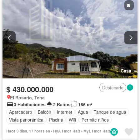
Casa
$ 430.000.000
Destacado
El Rosario, Tena
3 Habitaciones
2 Baños
166 m²
Aparcadero
Balcón
Internet
Agua
Tanque de agua
Vista panorámica
Piscina
Wifi
Permite niños
Permite mascotas
Hace 3 días, 17 horas en - HyA Finca Raíz - MyL Finca Raiz