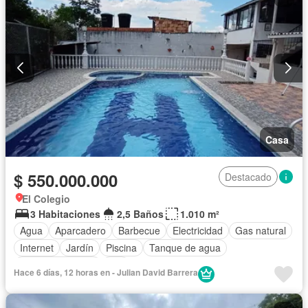
Casa
$ 550.000.000
Destacado
El Colegio
3 Habitaciones
2,5 Baños
1.010 m²
Agua
Aparcadero
Barbecue
Electricidad
Gas natural
Internet
Jardín
Piscina
Tanque de agua
Vista panorámica
Wifi
Hace 6 días, 12 horas en - Julian David Barrera