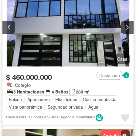
Casa
$ 460.000.000
Destacado
El Colegio
5 Habitaciones
4 Baños
280 m²
Balcón
Aparcadero
Electricidad
Cocina amoblada
Vista panorámica
Seguridad privada
Agua
Hace 3 días, 17 horas en - Acsi Agencia Inmobiliaria
Actualizado