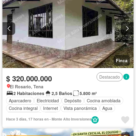
Finca
$ 320.000.000
Destacado
El Rosario, Tena
2 Habitaciones
2,5 Baños
5.800 m²
Aparcadero
Electricidad
Depósito
Cocina amoblada
Cocina integral
Internet
Vista panorámica
Agua
Tanque de agua
Patio
Hace 3 días, 17 horas en - Monte Alto Inversiones
Acceso para personas con discapacidad
Jardín
Wifi
Permite mascotas
Solo familias
Permite niños