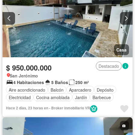
Casa
$ 950.000.000
Destacado
San Jerónimo
4 Habitaciones
5 Baños
250 m²
Aire acondicionado
Balcón
Aparcadero
Depósito
Electricidad
Cocina amoblada
Jardín
Barbecue
Gas natural
Vista panorámica
Seguridad privada
Hace 2 días, 23 horas en - Broker inmobiliario VR
Piscina
Agua
Patio