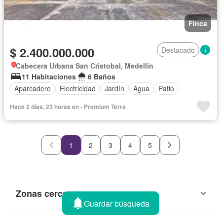
Finca
$ 2.400.000.000
Destacado
Cabecera Urbana San Cristobal, Medellín
11 Habitaciones
6 Baños
Aparcadero
Electricidad
Jardín
Agua
Patio
Hace 2 días, 23 horas en - Premium Terra
1
2
3
4
5
Zonas cercanas
Guardar búsqueda