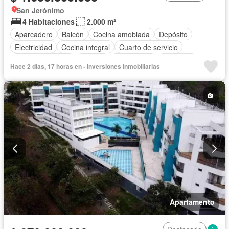
San Jerónimo
4 Habitaciones
2.000 m²
Aparcadero
Balcón
Cocina amoblada
Depósito
Electricidad
Cocina integral
Cuarto de servicio
Vista panorámica
Terraza
Área infantil
Barbecue
Hace 2 días, 17 horas en - Inversiones Inmobiliarias
Seguridad privada
Piscina
Jardín
Tanque de agua
Apartamento