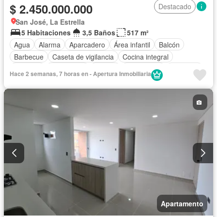
$ 2.450.000.000
Destacado
San José, La Estrella
5 Habitaciones
3,5 Baños
517 m²
Agua
Alarma
Aparcadero
Área infantil
Balcón
Barbecue
Caseta de vigilancia
Cocina integral
Depósito
Electricidad
Estudio
Gas natural
Gimnasio
Hace 2 semanas, 7 horas en - Apertura Inmobiliaria
Internet
Jardín
Estudio
Patio
Vigilante
Seguridad privada
Tanque de agua
Vista panorámica
Wifi
Apartamento