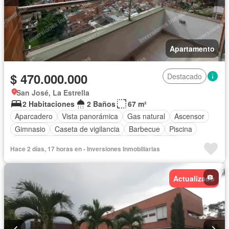
Apartamento
$ 470.000.000
Destacado
San José, La Estrella
2 Habitaciones
2 Baños
67 m²
Aparcadero
Vista panorámica
Gas natural
Ascensor
Gimnasio
Caseta de vigilancia
Barbecue
Piscina
Acceso para personas con discapacidad
Jardín
Hace 2 días, 17 horas en - Inversiones Inmobiliarias
Cocina integral
Balcón
Actualizado