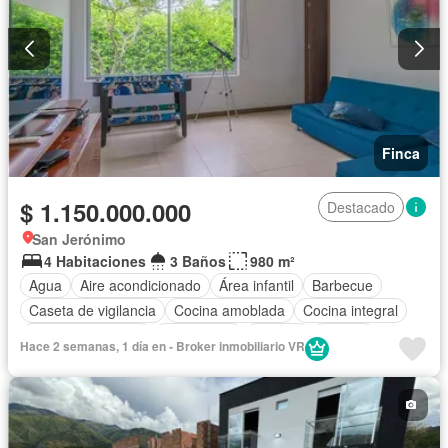
Finca
$ 1.150.000.000
Destacado
San Jerónimo
4 Habitaciones
3 Baños
980 m²
Agua
Aire acondicionado
Área infantil
Barbecue
Caseta de vigilancia
Cocina amoblada
Cocina integral
Cuarto de servicio
Electricidad
Internet
Jacuzzi
Hace 2 semanas, 1 día en - Broker inmobiliario VR
Piscina
Vigilante
Sauna
Seguridad privada
Tanque de agua
Wifi