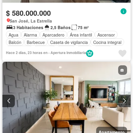
$ 580.000.000
San José, La Estrella
3 Habitaciones
2,5 Baños
75 m²
Agua
Alarma
Aparcadero
Área infantil
Ascensor
Balcón
Barbecue
Caseta de vigilancia
Cocina integral
Gas natural
Gimnasio
Internet
Jardín
Piscina
Hace 2 días, 23 horas en - Apertura Inmobiliaria
Vista panorámica
Wifi
Apartamento