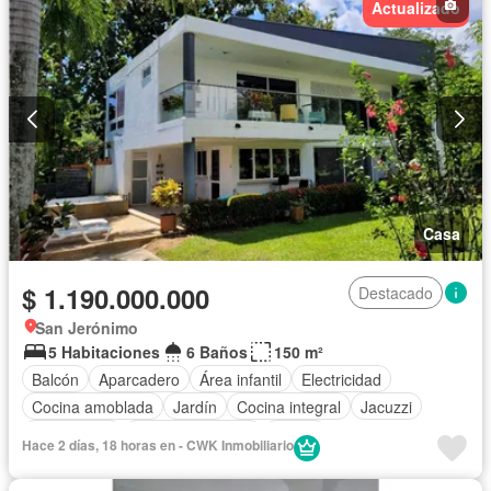
Actualizado
Casa
$ 1.190.000.000
Destacado
San Jerónimo
5 Habitaciones
6 Baños
150 m²
Balcón
Aparcadero
Área infantil
Electricidad
Cocina amoblada
Jardín
Cocina integral
Jacuzzi
Gas natural
Vista panorámica
Sauna
Hace 2 días, 18 horas en - CWK Inmobiliario
Seguridad privada
Piscina
Agua