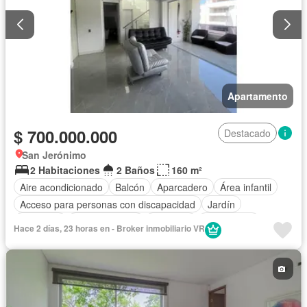
Apartamento
$ 700.000.000
Destacado
San Jerónimo
2 Habitaciones
2 Baños
160 m²
Aire acondicionado
Balcón
Aparcadero
Área infantil
Acceso para personas con discapacidad
Jardín
Gimnasio
Cocina integral
Ascensor
Gas natural
Hace 2 días, 23 horas en - Broker inmobiliario VR
Vista panorámica
Seguridad privada
Cuarto de servicio
Piscina
Cancha de tenis
Agua