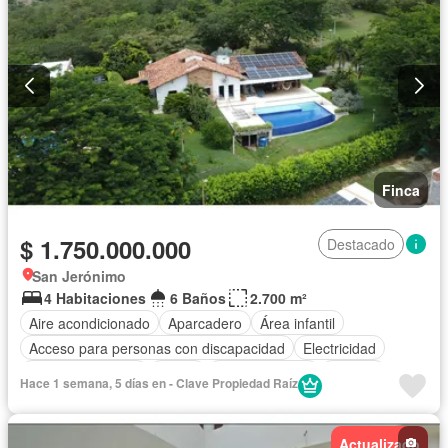
Finca
$ 1.750.000.000
Destacado
San Jerónimo
4 Habitaciones
6 Baños
2.700 m²
Aire acondicionado
Aparcadero
Área infantil
Acceso para personas con discapacidad
Electricidad
Cocina amoblada
Jardín
Cocina integral
Internet
Hace 1 semana, 5 días en - Clave Propiedad Raíz
Vista panorámica
Seguridad privada
Cuarto de servicio
Piscina
Agua
Actualizado