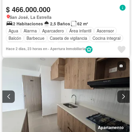
$ 466.000.000
San José, La Estrella
2 Habitaciones
2,5 Baños
62 m²
Agua
Alarma
Aparcadero
Área infantil
Ascensor
Balcón
Barbecue
Caseta de vigilancia
Cocina integral
Gas natural
Gimnasio
Internet
Jardín
Piscina
Hace 2 días, 23 horas en - Apertura Inmobiliaria
Sauna
Seguridad privada
Tanque de agua
Vista panorámica
Wifi
Apartamento