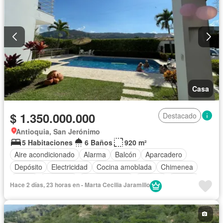
Casa
$ 1.350.000.000
Destacado
Antioquia, San Jerónimo
5 Habitaciones
6 Baños
920 m²
Aire acondicionado
Alarma
Balcón
Aparcadero
Depósito
Electricidad
Cocina amoblada
Chimenea
Jardín
Barbecue
Cocina integral
Internet
Jacuzzi
Hace 2 días, 23 horas en - Marta Cecilia Jaramillo
Gas natural
Vista panorámica
Sauna
Seguridad privada
Cuarto de servicio
Piscina
Agua
Patio