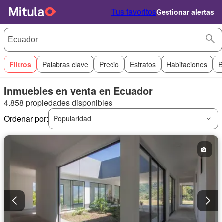
Tus favoritos
Gestionar alertas
Filtros
Palabras clave
Precio
Estratos
Habitaciones
B
Inmuebles en venta en Ecuador
4.858 propiedades disponibles
Ordenar por:
Popularidad