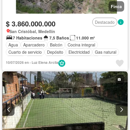
Finca
$ 3.860.000.000
Destacado
San Cristóbal, Medellín
7 Habitaciones
7,5 Baños
11.000 m²
Agua
Aparcadero
Balcón
Cocina integral
Cuarto de servicio
Depósito
Electricidad
Gas natural
Internet
Jacuzzi
Estudio
Vista panorámica
Wifi
10/07/2026 en - Luz Elena Arcila