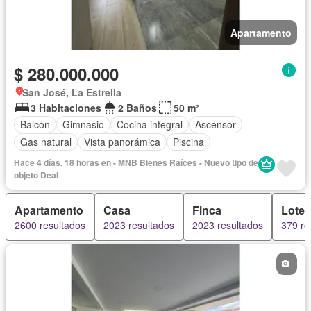
Apartamento
$ 280.000.000
San José, La Estrella
3 Habitaciones
2 Baños
50 m²
Balcón
Gimnasio
Cocina integral
Ascensor
Gas natural
Vista panorámica
Piscina
Hace 4 días, 18 horas en - MNB Bienes Raíces - Nuevo tipo de
objeto Deal
Apartamento
Casa
Finca
Lote
2600 resultados
2023 resultados
2023 resultados
379 re