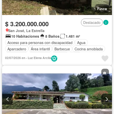
Finca
$ 3.200.000.000
Destacado
San José, La Estrella
10 Habitaciones
8 Baños
1.481 m²
Acceso para personas con discapacidad
Agua
Aparcadero
Área infantil
Barbecue
Cocina amoblada
Electricidad
Gas natural
Internet
Patio
02/07/2026 en - Luz Elena Arcila
Seguridad privada
Wifi