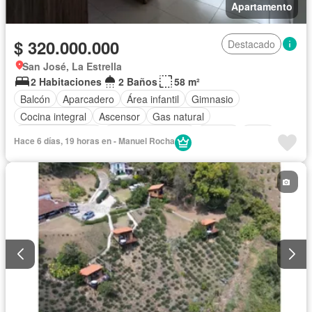
Apartamento
$ 320.000.000
Destacado
San José, La Estrella
2 Habitaciones
2 Baños
58 m²
Balcón
Aparcadero
Área infantil
Gimnasio
Cocina integral
Ascensor
Gas natural
Vista panorámica
Seguridad privada
Piscina
Agua
Hace 6 días, 19 horas en - Manuel Rocha