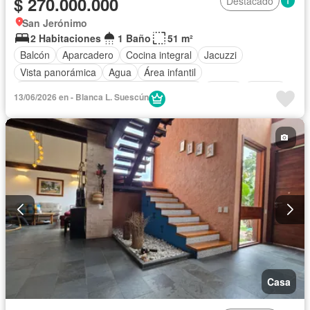
$ 270.000.000
Destacado
San Jerónimo
2 Habitaciones
1 Baño
51 m²
Balcón
Aparcadero
Cocina integral
Jacuzzi
Vista panorámica
Agua
Área infantil
Acceso para personas con discapacidad
Jardín
Piscina
13/06/2026 en - Blanca L. Suescún
Permite niños
Permite mascotas
Casa