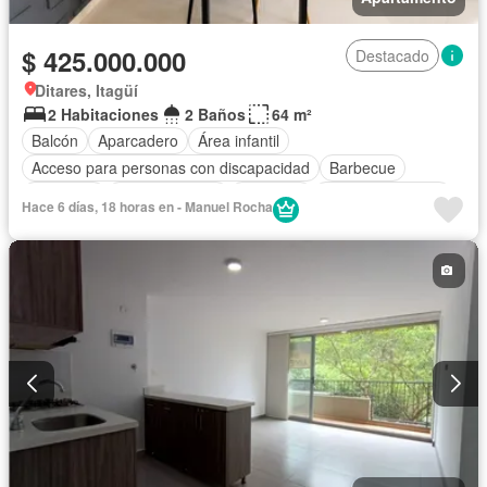
$ 425.000.000
Destacado
Ditares, Itagüí
2 Habitaciones
2 Baños
64 m²
Balcón
Aparcadero
Área infantil
Acceso para personas con discapacidad
Barbecue
Gimnasio
Cocina integral
Ascensor
Vista panorámica
Hace 6 días, 18 horas en - Manuel Rocha
Seguridad privada
Piscina
Agua