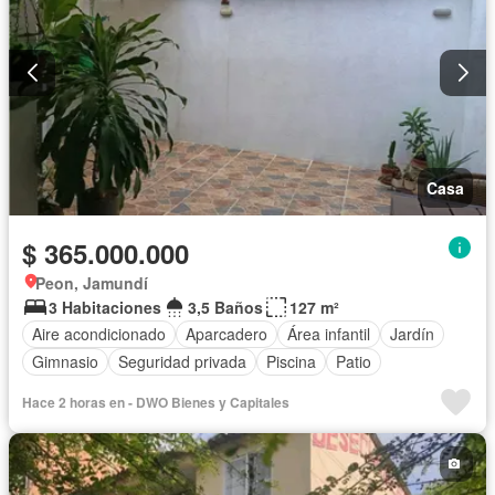
Casa
$ 365.000.000
Peon, Jamundí
3 Habitaciones
3,5 Baños
127 m²
Aire acondicionado
Aparcadero
Área infantil
Jardín
Gimnasio
Seguridad privada
Piscina
Patio
Hace 2 horas en - DWO Bienes y Capitales