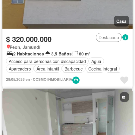
Casa
$ 320.000.000
Destacado
Peon, Jamundí
2 Habitaciones
3,5 Baños
80 m²
Acceso para personas con discapacidad
Agua
Aparcadero
Área infantil
Barbecue
Cocina integral
Electricidad
Gas natural
Gimnasio
Internet
Jardín
28/05/2026 en - COSMO INMOBILIARIA
Piscina
Seguridad privada
Tanque de agua
Terraza
Vista panorámica
Wifi