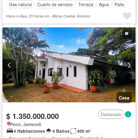
Gas natural
Cuarto de servicio
Terraza
Agua
Patio
Área infantil
Vigilante
Hace 4 días, 23 horas en - Mirna Cuellar Álvarez
Acceso para personas con discapacidad
Jardín
Barbecue
Casa
$ 1.350.000.000
Destacado
Peon, Jamundí
4 Habitaciones
4 Baños
400 m²