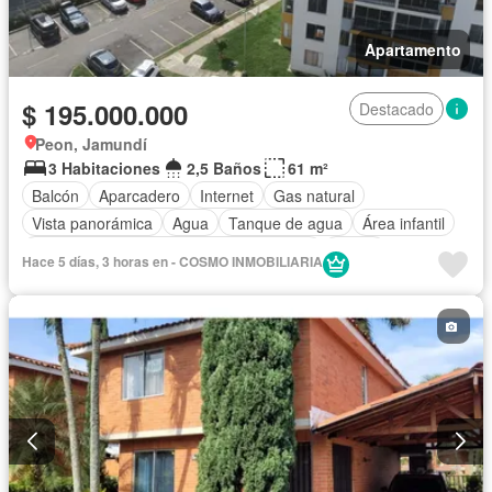
Apartamento
$ 195.000.000
Destacado
Peon, Jamundí
3 Habitaciones
2,5 Baños
61 m²
Balcón
Aparcadero
Internet
Gas natural
Vista panorámica
Agua
Tanque de agua
Área infantil
Acceso para personas con discapacidad
Jardín
Hace 5 días, 3 horas en - COSMO INMOBILIARIA
Barbecue
Caseta de vigilancia
Ascensor
Sauna
Seguridad privada
Piscina