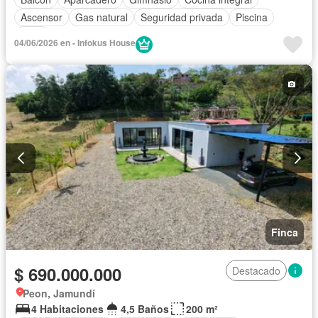
Ascensor
Gas natural
Seguridad privada
Piscina
Agua
04/06/2026 en - Infokus House
Finca
$ 690.000.000
Destacado
Peon, Jamundí
4 Habitaciones
4,5 Baños
200 m²