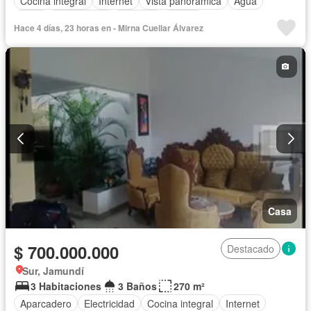
Cocina integral
Internet
Vista panorámica
Agua
Patio
Área infantil
Vigilante
Jardín
Hace 4 días, 23 horas en - Mirna Cuellar Álvarez
Caseta de vigilancia
Estudio
Seguridad privada
Piscina
Casa
$ 700.000.000
Destacado
Sur, Jamundí
3 Habitaciones
3 Baños
270 m²
Aparcadero
Electricidad
Cocina integral
Internet