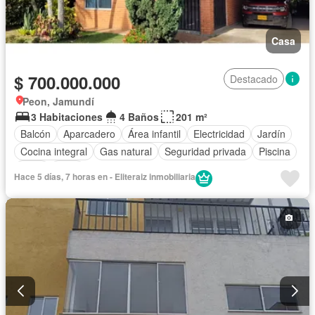
Casa
$ 700.000.000
Destacado
Peon, Jamundí
3 Habitaciones
4 Baños
201 m²
Balcón
Aparcadero
Área infantil
Electricidad
Jardín
Cocina integral
Gas natural
Seguridad privada
Piscina
Agua
Patio
Hace 5 días, 7 horas en - Eliteraiz inmobiliaria