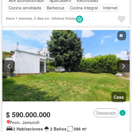
Aire acondicionado
Aparcadero
Electricidad
Cocina amoblada
Barbecue
Cocina integral
Internet
Vista panorámica
Seguridad privada
Cuarto de servicio
Hace 1 semana, 2 días en - Infokus House
Piscina
Cancha de tenis
Agua
Casa
$ 590.000.000
Destacado
Peon, Jamundí
2 Habitaciones
2 Baños
586 m²