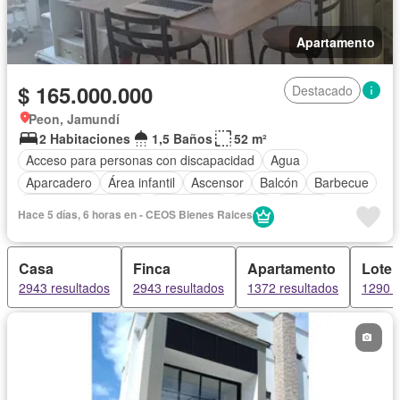
Apartamento
$ 165.000.000
Destacado
Peon, Jamundí
2 Habitaciones
1,5 Baños
52 m²
Acceso para personas con discapacidad
Agua
Aparcadero
Área infantil
Ascensor
Balcón
Barbecue
Caseta de vigilancia
Gas natural
Patio
Piscina
Hace 5 días, 6 horas en - CEOS Bienes Raices
Vigilante
Tanque de agua
Casa
Finca
Apartamento
Lote
2943 resultados
2943 resultados
1372 resultados
1290 r