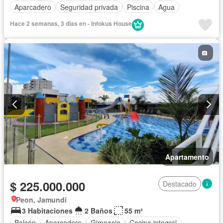
Aparcadero
Seguridad privada
Piscina
Agua
Hace 2 semanas, 3 días en - Infokus House
Apartamento
$ 225.000.000
Destacado
Peon, Jamundí
3 Habitaciones
2 Baños
55 m²
Balcón
Aparcadero
Gimnasio
Cocina integral