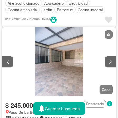
Aire acondicionado
Aparcadero
Electricidad
Cocina amoblada
Jardín
Barbecue
Cocina integral
Internet
Jacuzzi
Vista panorámica
Agua
01/07/2026 en - Infokus House
Casa
$ 245.000.000
Destacado
Guardar búsqueda
Paso De La Bolsa, Jamundí
2 Habitaciones
2,5 Baños
120 m²