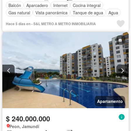
Balcón
Aparcadero
Internet
Cocina integral
Gas natural
Vista panorámica
Tanque de agua
Agua
Área infantil
Vigilante
Ascensor
Seguridad privada
Hace 5 días en - S&L METRO A METRO INMOBILIARIA
Apartamento
$ 240.000.000
Peon, Jamundí