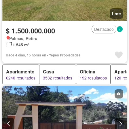
Lote
$ 1.500.000.000
Destacado
Palmas, Retiro
1.545 m²
Hace 4 días, 15 horas en - Yepes Propiedades
Apartamento
Casa
Oficina
Aparta
6240 resultados
3532 resultados
192 resultados
120 res