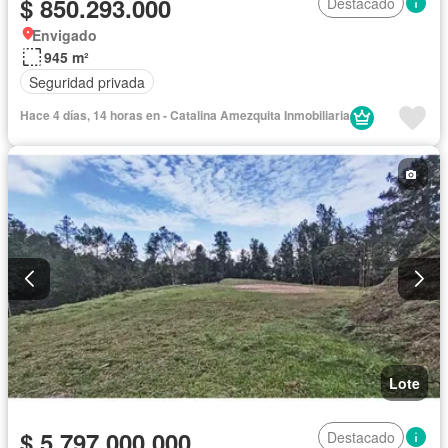
$ 850.293.000
Destacado
Envigado
945 m²
Seguridad privada
Hace 4 días, 14 horas en - Catalina Amezquita Inmobiliaria
Lote
$ 5.797.000.000
Destacado