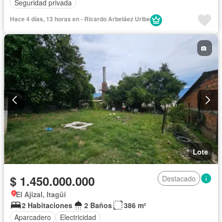
Seguridad privada
Hace 4 días, 13 horas en - Ricardo Arbeláez Uribe
Lote
$ 1.450.000.000
Destacado
El Ajizal, Itagüí
2 Habitaciones
2 Baños
386 m²
Aparcadero
Electricidad