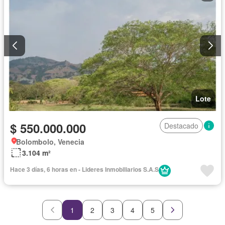
Lote
$ 550.000.000
Destacado
Bolombolo, Venecia
3.104 m²
Hace 3 días, 6 horas en - Lideres Inmobiliarios S.A.S
1
2
3
4
5