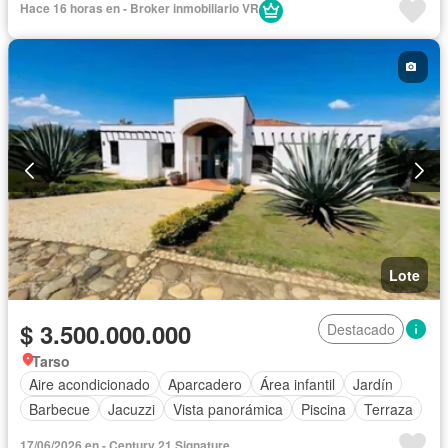
Hace 16 horas en - Broker inmobiliario VR
Lote
$ 3.500.000.000
Destacado
Tarso
Aire acondicionado
Aparcadero
Área infantil
Jardín
Barbecue
Jacuzzi
Vista panorámica
Piscina
Terraza
17/06/2026 en - Century 21 Signature