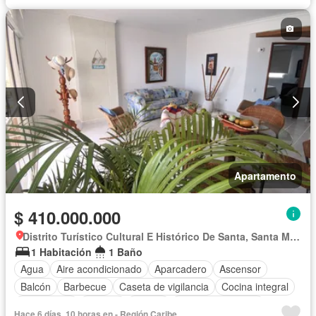
Acceso para personas con discapacidad
Jardín
Barbecue
Caseta de vigilancia
Seguridad privada
Piscina
Apartamento
$ 410.000.000
Distrito Turístico Cultural E Histórico De Santa, Santa Marta
1 Habitación
1 Baño
Agua
Aire acondicionado
Aparcadero
Ascensor
Balcón
Barbecue
Caseta de vigilancia
Cocina integral
Gas natural
Internet
Piscina
Seguridad privada
Hace 6 días, 10 horas en - Región Caribe