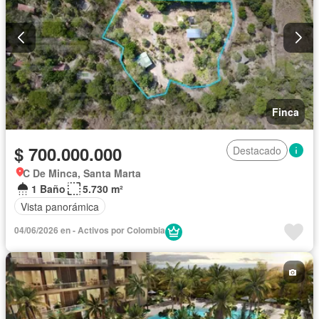
Finca
$ 700.000.000
Destacado
C De Minca, Santa Marta
1 Baño
5.730 m²
Vista panorámica
04/06/2026 en - Activos por Colombia