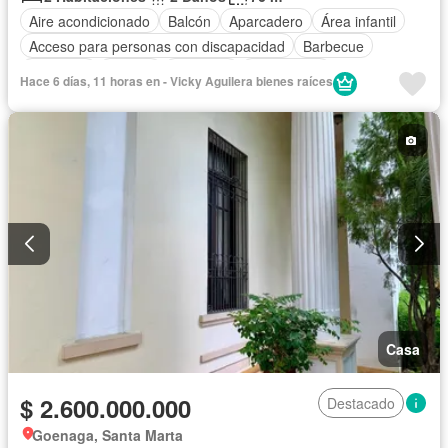
Aire acondicionado
Balcón
Aparcadero
Área infantil
Acceso para personas con discapacidad
Barbecue
Gimnasio
Jacuzzi
Ascensor
Gas natural
Hace 6 días, 11 horas en - Vicky Aguilera bienes raíces
Vista panorámica
Piscina
Agua
Casa
$ 2.600.000.000
Destacado
Goenaga, Santa Marta