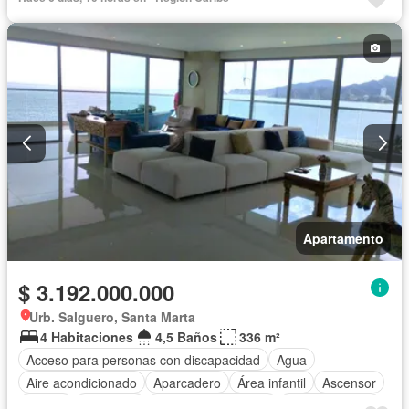
Tanque de agua
Terraza
Vista panorámica
Apartamento
$ 3.192.000.000
Urb. Salguero, Santa Marta
4 Habitaciones
4,5 Baños
336 m²
Acceso para personas con discapacidad
Agua
Aire acondicionado
Aparcadero
Área infantil
Ascensor
Balcón
Barbecue
Caseta de vigilancia
Cocina integral