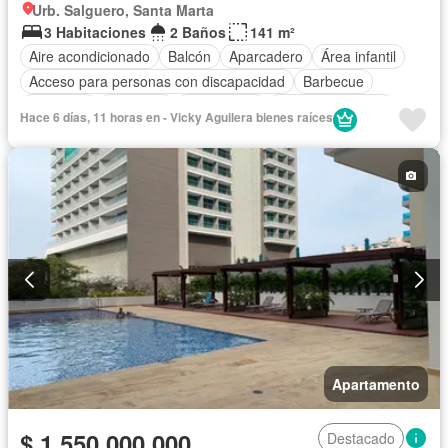
Urb. Salguero, Santa Marta
3 Habitaciones
2 Baños
141 m²
Aire acondicionado
Balcón
Aparcadero
Área infantil
Acceso para personas con discapacidad
Barbecue
Gimnasio
Ascensor
Gas natural
Vista panorámica
Hace 6 días, 11 horas en - Vicky Aguilera bienes raíces
Piscina
Agua
Apartamento
$ 1.550.000.000
Destacado