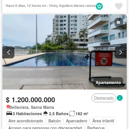
Cocina integral
Ascensor
Gas natural
Hace 6 días, 12 horas en - Vicky Aguilera bienes raíces
Vista panorámica
Piscina
Agua
Apartamento
$ 1.200.000.000
Destacado
Bellavista, Santa Marta
3 Habitaciones
2,5 Baños
182 m²
Aire acondicionado
Balcón
Aparcadero
Área infantil
Acceso para personas con discapacidad
Barbecue