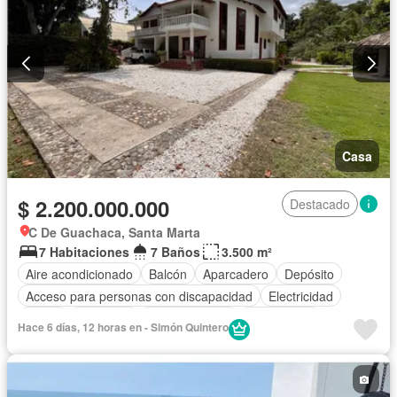
Casa
$ 2.200.000.000
Destacado
C De Guachaca, Santa Marta
7 Habitaciones
7 Baños
3.500 m²
Aire acondicionado
Balcón
Aparcadero
Depósito
Acceso para personas con discapacidad
Electricidad
Jardín
Barbecue
Cocina integral
Gas natural
Hace 6 días, 12 horas en - Simón Quintero
Vista panorámica
Agua