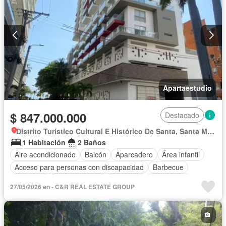
Apartaestudio
$ 847.000.000
Destacado
Distrito Turístico Cultural E Histórico De Santa, Santa Marta
1 Habitación
2 Baños
Aire acondicionado
Balcón
Aparcadero
Área infantil
Acceso para personas con discapacidad
Barbecue
Gimnasio
Cocina integral
Ascensor
Gas natural
27/05/2026 en - C&R REAL ESTATE GROUP
Vista panorámica
Seguridad privada
Piscina