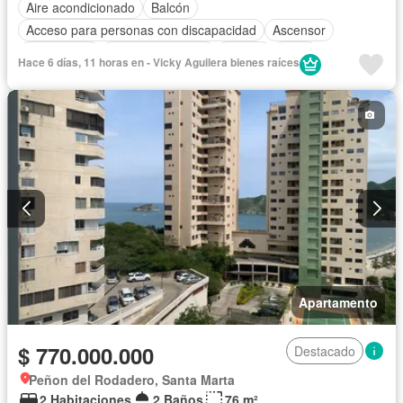
Aire acondicionado
Balcón
Acceso para personas con discapacidad
Ascensor
Gas natural
Vista panorámica
Piscina
Agua
Hace 6 días, 11 horas en - Vicky Aguilera bienes raíces
Apartamento
$ 770.000.000
Destacado
Peñon del Rodadero, Santa Marta
2 Habitaciones
2 Baños
76 m²