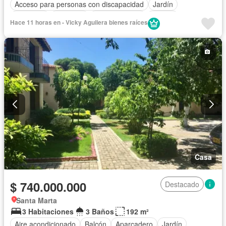
Acceso para personas con discapacidad
Jardín
Barbecue
Gimnasio
Cocina integral
Jacuzzi
Hace 11 horas en - Vicky Aguilera bienes raíces
Ascensor
Gas natural
Vista panorámica
Sauna
Piscina
Agua
Casa
$ 740.000.000
Destacado
Santa Marta
3 Habitaciones
3 Baños
192 m²
Aire acondicionado
Balcón
Aparcadero
Jardín