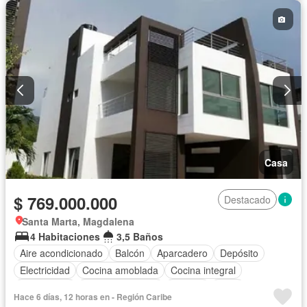
Seguridad privada
Tanque de agua
Terraza
Vista panorámica
Wifi
Casa
$ 769.000.000
Destacado
Santa Marta, Magdalena
4 Habitaciones
3,5 Baños
Aire acondicionado
Balcón
Aparcadero
Depósito
Electricidad
Cocina amoblada
Cocina integral
Gas natural
Vista panorámica
Terraza
Agua
Hace 6 días, 12 horas en - Región Caribe
Tanque de agua
Patio
Área infantil