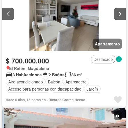
Apartamento
$ 700.000.000
Destacado
El Retén, Magdalena
3 Habitaciones
2 Baños
86 m²
Aire acondicionado
Balcón
Aparcadero
Acceso para personas con discapacidad
Jardín
Barbecue
Gimnasio
Cocina integral
Internet
Hace 6 días, 15 horas en - Ricardo Correa Henao
Ascensor
Gas natural
Vista panorámica
Seguridad privada
Piscina
Agua