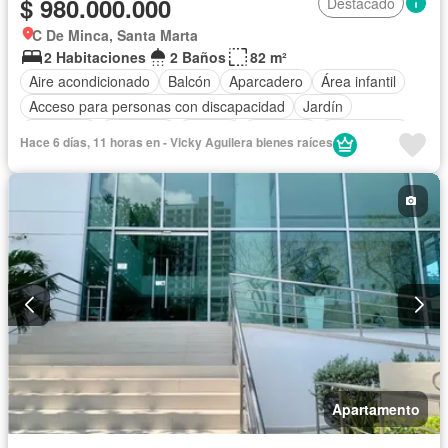
$ 980.000.000
Destacado
C De Minca, Santa Marta
2 Habitaciones
2 Baños
82 m²
Aire acondicionado
Balcón
Aparcadero
Área infantil
Acceso para personas con discapacidad
Jardín
Barbecue
Gimnasio
Jacuzzi
Ascensor
Gas natural
Hace 6 días, 11 horas en - Vicky Aguilera bienes raíces
Vista panorámica
Sauna
Seguridad privada
Piscina
Agua
Apartamento