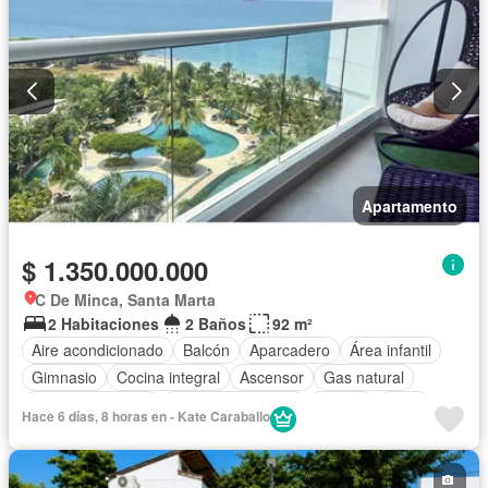
Apartamento
$ 1.350.000.000
C De Minca, Santa Marta
2 Habitaciones
2 Baños
92 m²
Aire acondicionado
Balcón
Aparcadero
Área infantil
Gimnasio
Cocina integral
Ascensor
Gas natural
Vista panorámica
Seguridad privada
Piscina
Agua
Hace 6 días, 8 horas en - Kate Caraballo