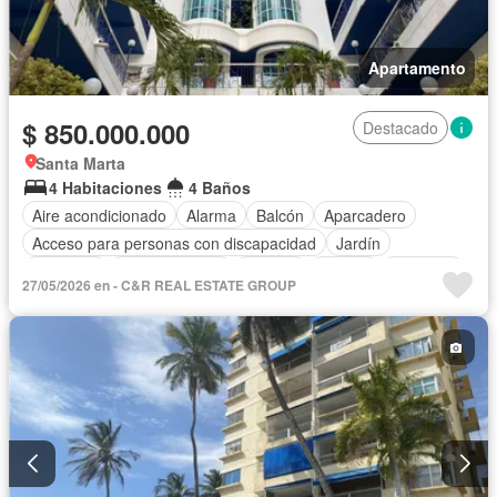
Apartamento
$ 850.000.000
Destacado
Santa Marta
4 Habitaciones
4 Baños
Aire acondicionado
Alarma
Balcón
Aparcadero
Acceso para personas con discapacidad
Jardín
Gimnasio
Cocina integral
Internet
Jacuzzi
Ascensor
27/05/2026 en - C&R REAL ESTATE GROUP
Gas natural
Vista panorámica
Seguridad privada
Cuarto de servicio
Piscina
Agua