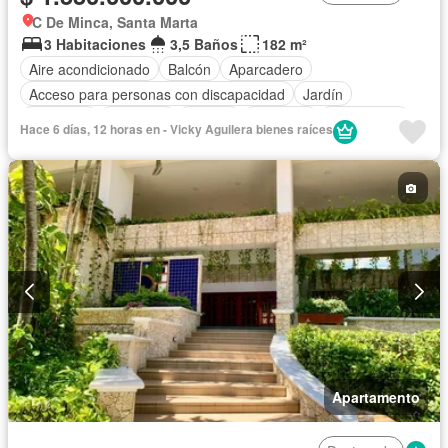
C De Minca, Santa Marta
3 Habitaciones
3,5 Baños
182 m²
Aire acondicionado
Balcón
Aparcadero
Acceso para personas con discapacidad
Jardín
Barbecue
Gimnasio
Jacuzzi
Ascensor
Gas natural
Hace 6 días, 12 horas en - Vicky Aguilera bienes raíces
Vista panorámica
Sauna
Piscina
Agua
Apartamento