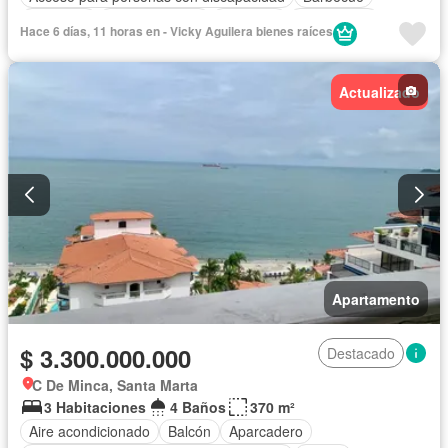
Gimnasio
Cocina integral
Ascensor
Gas natural
Hace 6 días, 11 horas en - Vicky Aguilera bienes raíces
Vista panorámica
Cuarto de servicio
Piscina
Agua
Actualizado
Apartamento
$ 3.300.000.000
Destacado
C De Minca, Santa Marta
3 Habitaciones
4 Baños
370 m²
Aire acondicionado
Balcón
Aparcadero