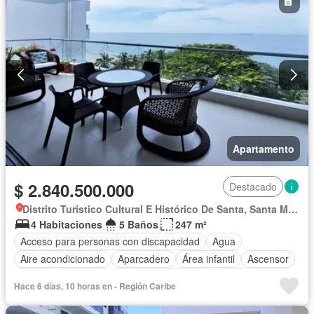
Apartamento
$ 2.840.500.000
Destacado
Distrito Turístico Cultural E Histórico De Santa, Santa Marta
4 Habitaciones
5 Baños
247 m²
Acceso para personas con discapacidad
Agua
Aire acondicionado
Aparcadero
Área infantil
Ascensor
Balcón
Barbecue
Caseta de vigilancia
Cocina integral
Hace 6 días, 10 horas en - Región Caribe
Cuarto de servicio
Gas natural
Gimnasio
Internet
Jacuzzi
Jardín
Patio
Piscina
Vigilante
Sauna