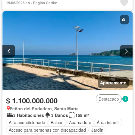
19/06/2026 en - Región Caribe
Cuarto de servicio
Gas natural
Gimnasio
Internet
Jacuzzi
Jardín
Piscina
Vigilante
Sauna
Seguridad privada
Tanque de agua
Terraza
Vista panorámica
Wifi
Apartamento
$ 1.100.000.000
Destacado
Peñon del Rodadero, Santa Marta
3 Habitaciones
3 Baños
158 m²
Aire acondicionado
Balcón
Aparcadero
Área infantil
Acceso para personas con discapacidad
Jardín