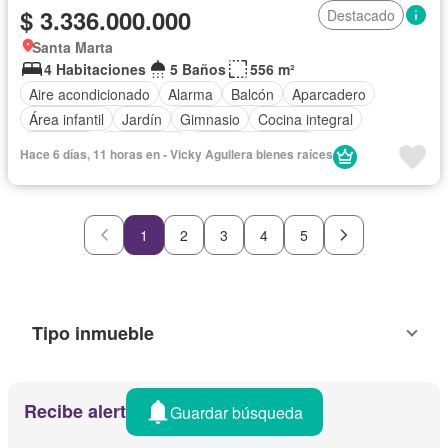
$ 3.336.000.000
Destacado
Santa Marta
4 Habitaciones
5 Baños
556 m²
Aire acondicionado
Alarma
Balcón
Aparcadero
Área infantil
Jardín
Gimnasio
Cocina integral
Ascensor
Gas natural
Vista panorámica
Hace 6 días, 11 horas en - Vicky Aguilera bienes raíces
Cuarto de servicio
Piscina
1
2
3
4
5
Tipo inmueble
Recibe alertas por email
Guardar búsqueda