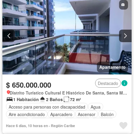
Seguridad privada
Tanque de agua
Terraza
Vista panorámica
Wifi
Apartamento
$ 650.000.000
Destacado
Distrito Turístico Cultural E Histórico De Santa, Santa Marta
1 Habitación
2 Baños
72 m²
Acceso para personas con discapacidad
Agua
Aire acondicionado
Aparcadero
Ascensor
Balcón
Barbecue
Cocina integral
Gas natural
Gimnasio
Hace 6 días, 10 horas en - Región Caribe
Internet
Jacuzzi
Jardín
Patio
Piscina
Sauna