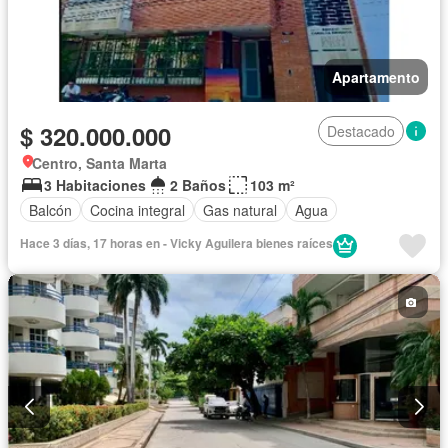
Apartamento
$ 320.000.000
Destacado
Centro, Santa Marta
3 Habitaciones
2 Baños
103 m²
Balcón
Cocina integral
Gas natural
Agua
Hace 3 días, 17 horas en - Vicky Aguilera bienes raíces