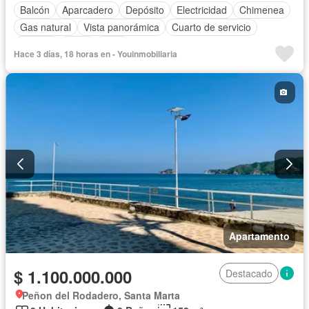
Balcón
Aparcadero
Depósito
Electricidad
Chimenea
Gas natural
Vista panorámica
Cuarto de servicio
Terraza
Agua
Patio
Hace 3 días, 18 horas en - Youinmobiliaria
Acceso para personas con discapacidad
Jardín
Apartamento
$ 1.100.000.000
Destacado
Peñon del Rodadero, Santa Marta