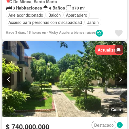
C De Minca, Santa Marta
3 Habitaciones
4 Baños
370 m²
Aire acondicionado
Balcón
Aparcadero
Acceso para personas con discapacidad
Jardín
Barbecue
Gimnasio
Cocina integral
Jacuzzi
Hace 3 días, 18 horas en - Vicky Aguilera bienes raíces
Ascensor
Gas natural
Vista panorámica
Sauna
Piscina
Agua
Actualizado
Casa
$ 740.000.000
Destacado