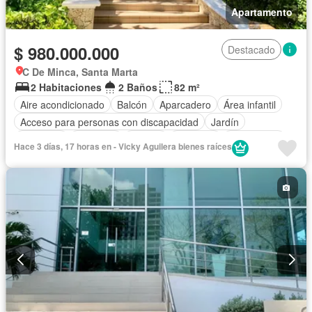
Apartamento
$ 980.000.000
Destacado
C De Minca, Santa Marta
2 Habitaciones
2 Baños
82 m²
Aire acondicionado
Balcón
Aparcadero
Área infantil
Acceso para personas con discapacidad
Jardín
Barbecue
Gimnasio
Jacuzzi
Ascensor
Gas natural
Hace 3 días, 17 horas en - Vicky Aguilera bienes raíces
Vista panorámica
Sauna
Seguridad privada
Piscina
Agua