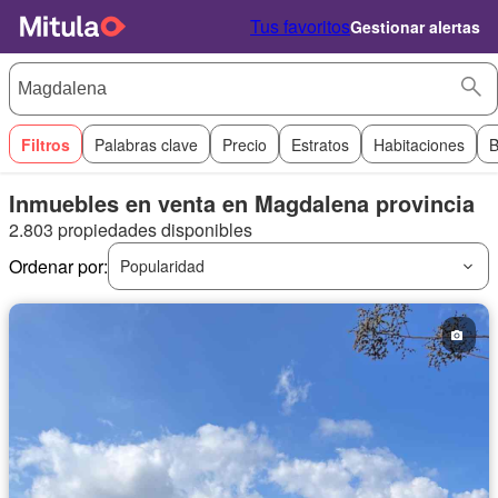
Tus favoritos
Gestionar alertas
Filtros
Palabras clave
Precio
Estratos
Habitaciones
B
Inmuebles en venta en Magdalena provincia
2.803 propiedades disponibles
Ordenar por:
Popularidad