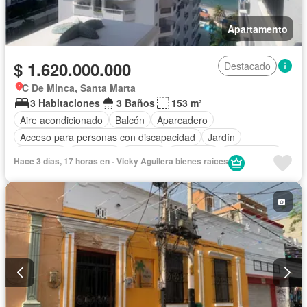
Apartamento
$ 1.620.000.000
Destacado
C De Minca, Santa Marta
3 Habitaciones
3 Baños
153 m²
Aire acondicionado
Balcón
Aparcadero
Acceso para personas con discapacidad
Jardín
Barbecue
Gimnasio
Internet
Ascensor
Gas natural
Hace 3 días, 17 horas en - Vicky Aguilera bienes raíces
Vista panorámica
Piscina
Agua