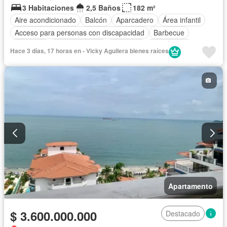
3 Habitaciones
2,5 Baños
182 m²
Aire acondicionado
Balcón
Aparcadero
Área infantil
Acceso para personas con discapacidad
Barbecue
Gimnasio
Cocina integral
Ascensor
Gas natural
Hace 3 días, 17 horas en - Vicky Aguilera bienes raíces
Vista panorámica
Cuarto de servicio
Piscina
Agua
Apartamento
$ 3.600.000.000
Destacado