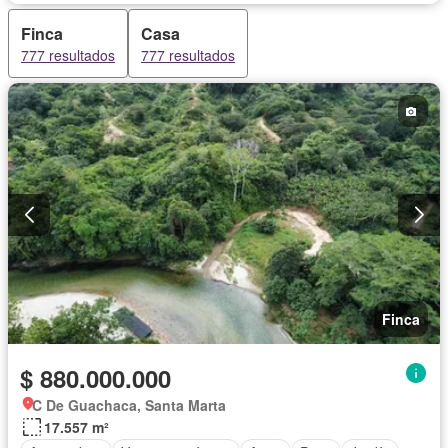
Finca
Casa
777 resultados
777 resultados
Finca
$ 880.000.000
C De Guachaca, Santa Marta
17.557 m²