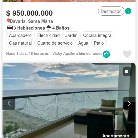
$ 950.000.000
Destacado
Bavaria, Santa Marta
3 Habitaciones
4 Baños
Aparcadero
Electricidad
Jardín
Cocina integral
Gas natural
Cuarto de servicio
Agua
Patio
Hace 3 días, 18 horas en - Vicky Aguilera bienes raíces
Apartamento