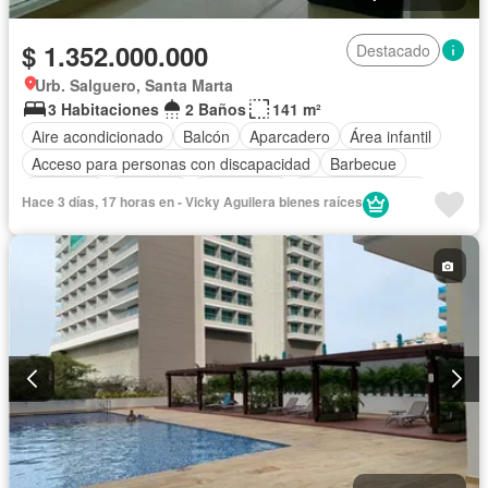
$ 1.352.000.000
Destacado
Urb. Salguero, Santa Marta
3 Habitaciones
2 Baños
141 m²
Aire acondicionado
Balcón
Aparcadero
Área infantil
Acceso para personas con discapacidad
Barbecue
Gimnasio
Ascensor
Gas natural
Vista panorámica
Hace 3 días, 17 horas en - Vicky Aguilera bienes raíces
Piscina
Agua