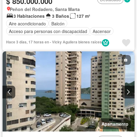
$ 850.000.000
Peñon del Rodadero, Santa Marta
3 Habitaciones
3 Baños
127 m²
Aire acondicionado
Balcón
Acceso para personas con discapacidad
Ascensor
Gas natural
Vista panorámica
Piscina
Agua
Hace 3 días, 17 horas en - Vicky Aguilera bienes raíces
Apartamento