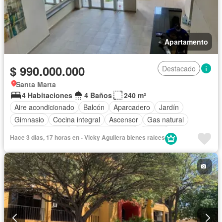
Apartamento
$ 990.000.000
Destacado
Santa Marta
4 Habitaciones
4 Baños
240 m²
Aire acondicionado
Balcón
Aparcadero
Jardín
Gimnasio
Cocina integral
Ascensor
Gas natural
Vista panorámica
Cuarto de servicio
Piscina
Hace 3 días, 17 horas en - Vicky Aguilera bienes raíces