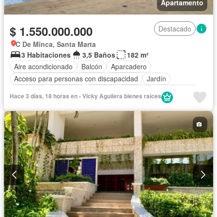
Apartamento
$ 1.550.000.000
Destacado
C De Minca, Santa Marta
3 Habitaciones
3,5 Baños
182 m²
Aire acondicionado
Balcón
Aparcadero
Acceso para personas con discapacidad
Jardín
Barbecue
Gimnasio
Jacuzzi
Ascensor
Gas natural
Hace 3 días, 18 horas en - Vicky Aguilera bienes raíces
Vista panorámica
Sauna
Piscina
Agua