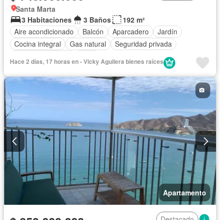
Santa Marta
3 Habitaciones
3 Baños
192 m²
Aire acondicionado
Balcón
Aparcadero
Jardín
Cocina integral
Gas natural
Seguridad privada
Cuarto de servicio
Patio
Hace 2 días, 17 horas en - Vicky Aguilera bienes raíces
Apartamento
Destacado