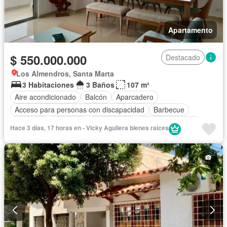
Apartamento
$ 550.000.000
Destacado
Los Almendros, Santa Marta
3 Habitaciones
3 Baños
107 m²
Aire acondicionado
Balcón
Aparcadero
Acceso para personas con discapacidad
Barbecue
Gimnasio
Ascensor
Gas natural
Vista panorámica
Hace 3 días, 17 horas en - Vicky Aguilera bienes raíces
Piscina
Agua