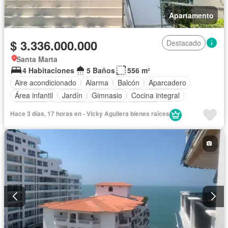
Apartamento
$ 3.336.000.000
Destacado
Santa Marta
4 Habitaciones
5 Baños
556 m²
Aire acondicionado
Alarma
Balcón
Aparcadero
Área infantil
Jardín
Gimnasio
Cocina integral
Ascensor
Gas natural
Vista panorámica
Hace 3 días, 17 horas en - Vicky Aguilera bienes raíces
Cuarto de servicio
Piscina