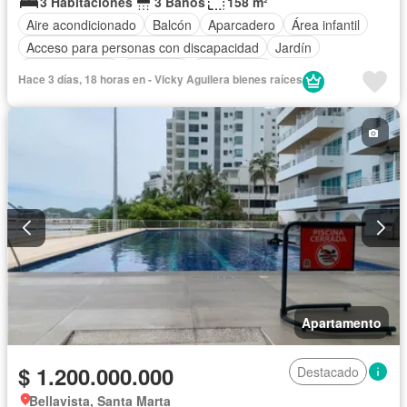
3 Habitaciones
3 Baños
158 m²
Aire acondicionado
Balcón
Aparcadero
Área infantil
Acceso para personas con discapacidad
Jardín
Cocina integral
Ascensor
Gas natural
Hace 3 días, 18 horas en - Vicky Aguilera bienes raíces
Vista panorámica
Piscina
Agua
Apartamento
$ 1.200.000.000
Destacado
Bellavista, Santa Marta