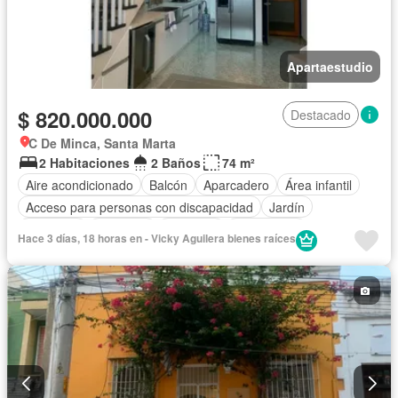
Apartaestudio
$ 820.000.000
Destacado
C De Minca, Santa Marta
2 Habitaciones
2 Baños
74 m²
Aire acondicionado
Balcón
Aparcadero
Área infantil
Acceso para personas con discapacidad
Jardín
Barbecue
Gimnasio
Ascensor
Gas natural
Hace 3 días, 18 horas en - Vicky Aguilera bienes raíces
Vista panorámica
Seguridad privada
Piscina
Agua