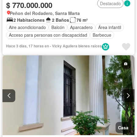
$ 770.000.000
Destacado
Peñon del Rodadero, Santa Marta
2 Habitaciones
2 Baños
76 m²
Aire acondicionado
Balcón
Aparcadero
Área infantil
Acceso para personas con discapacidad
Barbecue
Gimnasio
Jacuzzi
Ascensor
Gas natural
Hace 3 días, 17 horas en - Vicky Aguilera bienes raíces
Vista panorámica
Piscina
Agua
Casa