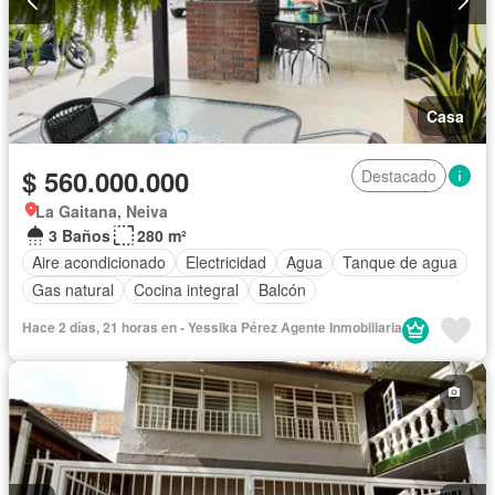
Casa
$ 560.000.000
Destacado
La Gaitana, Neiva
3 Baños
280 m²
Aire acondicionado
Electricidad
Agua
Tanque de agua
Gas natural
Cocina integral
Balcón
Hace 2 días, 21 horas en - Yessika Pérez Agente Inmobiliaria