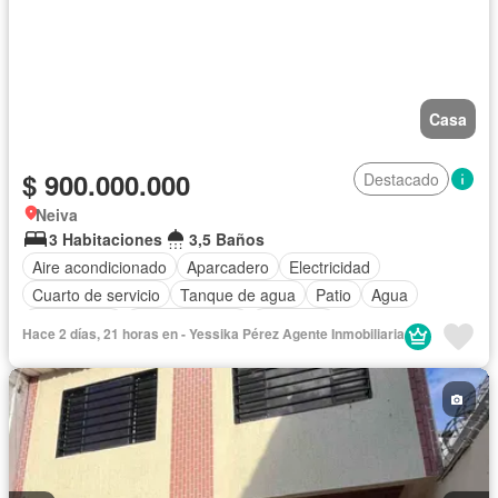
Casa
$ 900.000.000
Destacado
Neiva
3 Habitaciones
3,5 Baños
Aire acondicionado
Aparcadero
Electricidad
Cuarto de servicio
Tanque de agua
Patio
Agua
Gas natural
Cocina integral
Gimnasio
Hace 2 días, 21 horas en - Yessika Pérez Agente Inmobiliaria
Caseta de vigilancia
Barbecue
Seguridad privada
Piscina
Jardín
Área infantil
Acceso para personas con discapacidad
Permite mascotas
Permite niños
Solo familias