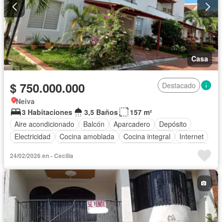
Casa
$ 750.000.000
Destacado
Neiva
3 Habitaciones
3,5 Baños
157 m²
Aire acondicionado
Balcón
Aparcadero
Depósito
Electricidad
Cocina amoblada
Cocina integral
Internet
Gas natural
Vista panorámica
Cuarto de servicio
Agua
24/02/2026 en - Cecilia
Tanque de agua
Patio
Vigilante
Jardín
Barbecue
Caseta de vigilancia
Gimnasio
Estudio
Piscina