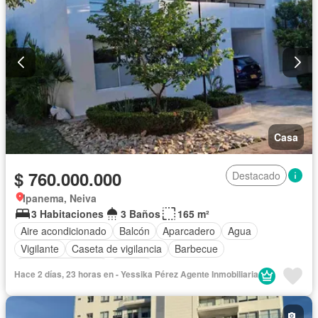
Casa
$ 760.000.000
Destacado
Ipanema, Neiva
3 Habitaciones
3 Baños
165 m²
Aire acondicionado
Balcón
Aparcadero
Agua
Vigilante
Caseta de vigilancia
Barbecue
Seguridad privada
Piscina
Hace 2 días, 23 horas en - Yessika Pérez Agente Inmobiliaria