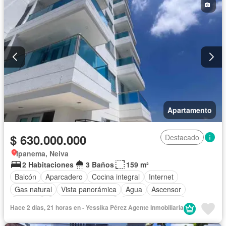
Apartamento
$ 630.000.000
Destacado
Ipanema, Neiva
2 Habitaciones
3 Baños
159 m²
Balcón
Aparcadero
Cocina integral
Internet
Gas natural
Vista panorámica
Agua
Ascensor
Vigilante
Caseta de vigilancia
Seguridad privada
Hace 2 días, 21 horas en - Yessika Pérez Agente Inmobiliaria
Piscina
Barbecue
Wifi
Permite mascotas