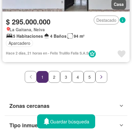
Casa
$ 295.000.000
Destacado
La Gaitana, Neiva
5 Habitaciones
4 Baños
94 m²
Aparcadero
Hace 2 días, 21 horas en - Felix Truiillo Falla S.A.S
1
2
3
4
5
Zonas cercanas
Guardar búsqueda
Tipo inmueble