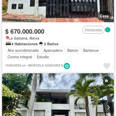
Casa
$ 670.000.000
Destacado
La Gaitana, Neiva
4 Habitaciones
3 Baños
Aire acondicionado
Aparcadero
Balcón
Barbecue
Cocina integral
Estudio
10/06/2026 en - MARCELA SANCHEZ S.