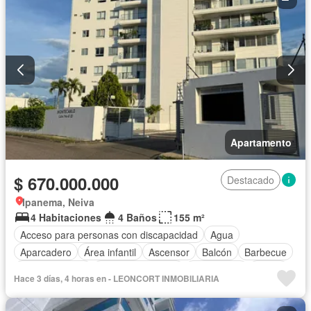
Apartamento
$ 670.000.000
Destacado
Ipanema, Neiva
4 Habitaciones
4 Baños
155 m²
Acceso para personas con discapacidad
Agua
Aparcadero
Área infantil
Ascensor
Balcón
Barbecue
Cocina integral
Cuarto de servicio
Gas natural
Jardín
Hace 3 días, 4 horas en - LEONCORT INMOBILIARIA
Piscina
Seguridad privada
Tanque de agua