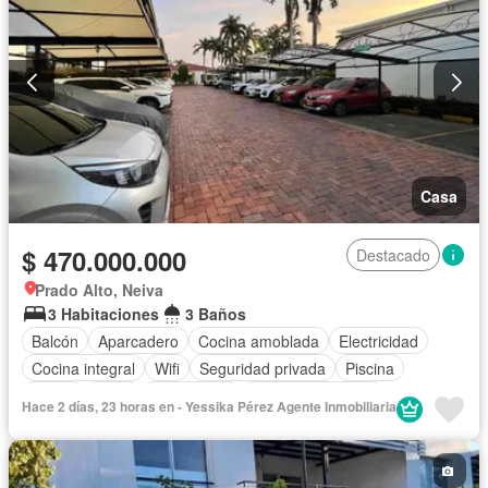
Casa
$ 470.000.000
Destacado
Prado Alto, Neiva
3 Habitaciones
3 Baños
Balcón
Aparcadero
Cocina amoblada
Electricidad
Cocina integral
Wifi
Seguridad privada
Piscina
Jardín
Agua
Gas natural
Permite mascotas
Hace 2 días, 23 horas en - Yessika Pérez Agente Inmobiliaria
Permite niños