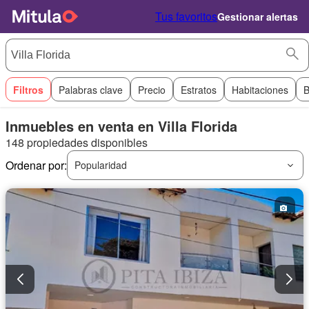
Tus favoritos
Gestionar alertas
Filtros
Palabras clave
Precio
Estratos
Habitaciones
B
Inmuebles en venta en Villa Florida
148 propiedades disponibles
Ordenar por:
Popularidad