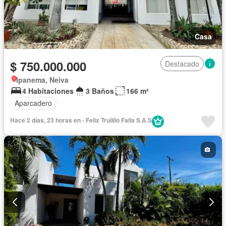
Casa
$ 750.000.000
Destacado
Ipanema, Neiva
4 Habitaciones
3 Baños
166 m²
Aparcadero
Hace 2 días, 23 horas en - Felix Truiillo Falla S.A.S