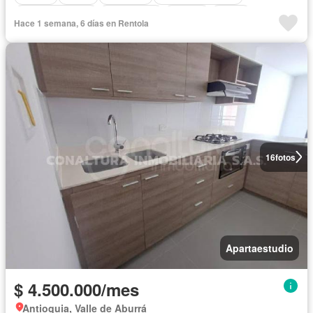
Zona de secado
Área infantil
Terraza
Sauna
Hace 1 semana, 6 días en Rentola
Calefacción
16
fotos
Apartaestudio
$ 4.500.000/mes
Antioquia, Valle de Aburrá