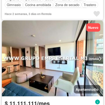
Gimnasio
Cocina amoblada
Zona de secado
Trastero
Área infantil
Ascensor
Completamente amoblado
Hace 2 semanas, 3 días en Rentola
Nuevo
20
fotos
Apartaestudio
$ 11.111.111/mes