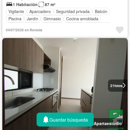
1 Habitación
87 m²
Vigilante
Aparcadero
Seguridad privada
Balcón
Piscina
Jardín
Gimnasio
Cocina amoblada
Zona de secado
Barbecue
Trastero
Área infantil
04/07/2026 en Rentola
Ascensor
Terraza
Sauna
Calefacción
21
fotos
Guardar búsqueda
Apartaestudio