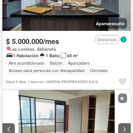
Apartaestudio
$ 5.000.000/mes
Destacado
Las Lomitas, Sabaneta
1 Habitación
1 Baño
65 m²
Aire acondicionado
Balcón
Aparcadero
Acceso para personas con discapacidad
Gimnasio
Cocina integral
Internet
Ascensor
Gas natural
Hace 3 días, 1 hora en - GARCIA PROPIEDADES S.A.S.
Vista panorámica
Seguridad privada
Piscina
Agua