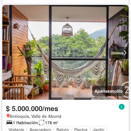
25
fotos
Apartaestudio
$ 5.000.000/mes
Antioquia, Valle de Aburrá
1 Habitación
178 m²
Vigilante
Aparcadero
Balcón
Piscina
Jardín