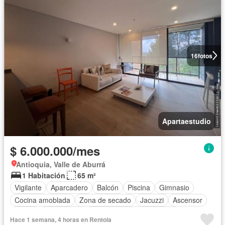
16
fotos
Apartaestudio
$ 6.000.000/mes
Antioquia, Valle de Aburrá
1 Habitación
65 m²
Vigilante
Aparcadero
Balcón
Piscina
Gimnasio
Cocina amoblada
Zona de secado
Jacuzzi
Ascensor
Sauna
Calefacción
Completamente amoblado
Hace 1 semana, 4 horas en Rentola