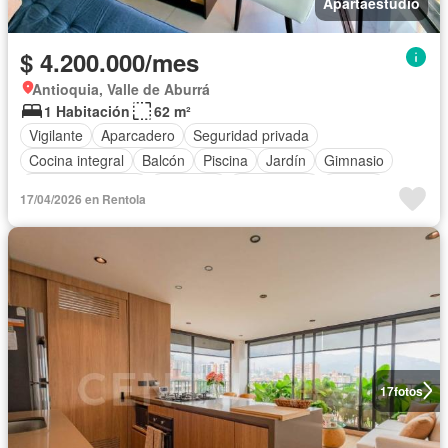
Apartaestudio
$ 4.200.000/mes
Antioquia, Valle de Aburrá
1 Habitación
62 m²
Vigilante
Aparcadero
Seguridad privada
Cocina integral
Balcón
Piscina
Jardín
Gimnasio
Cocina amoblada
Barbecue
Área infantil
Jacuzzi
17/04/2026 en Rentola
Ascensor
Alarma
Sauna
Calefacción
Completamente amoblado
17
fotos