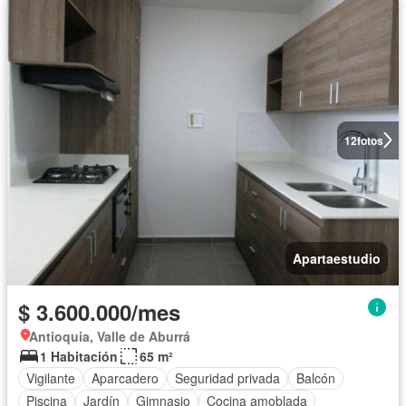
12
fotos
Apartaestudio
$ 3.600.000/mes
Antioquia, Valle de Aburrá
1 Habitación
65 m²
Vigilante
Aparcadero
Seguridad privada
Balcón
Piscina
Jardín
Gimnasio
Cocina amoblada