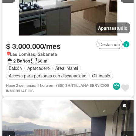
Apartaestudio
$ 3.000.000/mes
Destacado
Las Lomitas, Sabaneta
2 Baños
60 m²
Balcón
Aparcadero
Área infantil
Acceso para personas con discapacidad
Gimnasio
Cocina integral
Ascensor
Gas natural
Hace 2 semanas, 1 hora en - (SSI) SANTILLANA SERVICIOS
Vista panorámica
Seguridad privada
Agua
INMOBILIARIOS