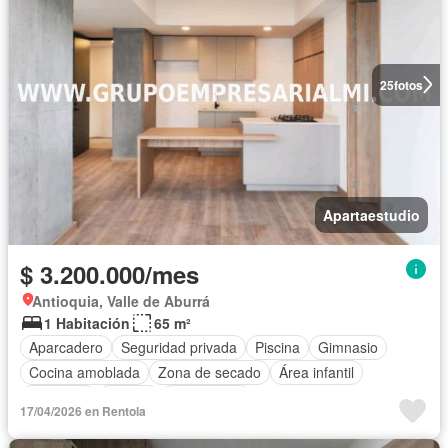
25
fotos
Apartaestudio
$ 3.200.000/mes
Antioquia, Valle de Aburrá
1 Habitación
65 m²
Aparcadero
Seguridad privada
Piscina
Gimnasio
Cocina amoblada
Zona de secado
Área infantil
Ascensor
Alarma
Calefacción
17/04/2026 en Rentola