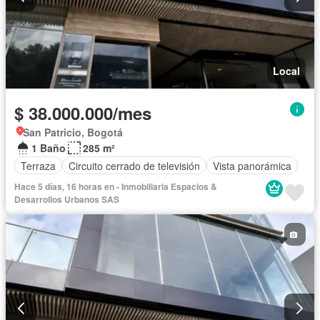
Local
$ 38.000.000/mes
San Patricio, Bogotá
1 Baño
285 m²
Terraza
Circuito cerrado de televisión
Vista panorámica
Hace 5 días, 16 horas en - Inmobiliaria Espacios &
Desarrollos Urbanos SAS