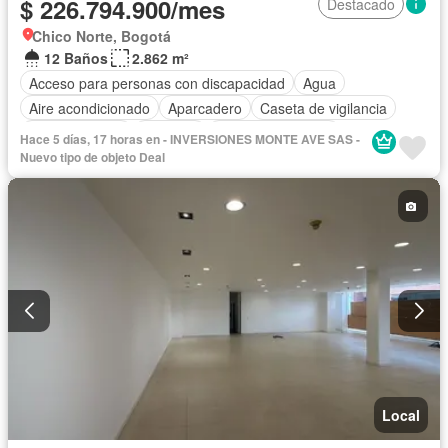
$ 226.794.900/mes
Destacado
Chico Norte, Bogotá
12 Baños
2.862 m²
Acceso para personas con discapacidad
Agua
Aire acondicionado
Aparcadero
Caseta de vigilancia
Cocina integral
Depósito
Seguridad privada
Hace 5 días, 17 horas en - INVERSIONES MONTE AVE SAS -
Tanque de agua
Nuevo tipo de objeto Deal
Local