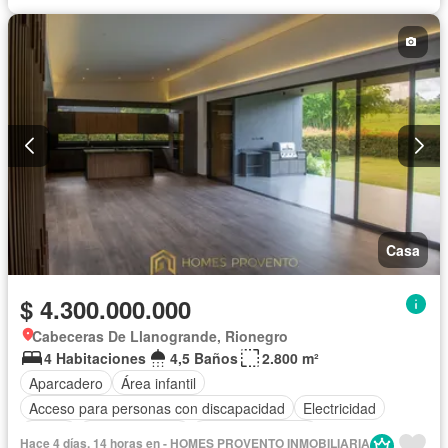
Casa
$ 4.300.000.000
Cabeceras De Llanogrande, Rionegro
4 Habitaciones
4,5 Baños
2.800 m²
Aparcadero
Área infantil
Acceso para personas con discapacidad
Electricidad
Jardín
Cocina integral
Vista panorámica
Hace 4 días, 14 horas en - HOMES PROVENTO INMOBILIARIA