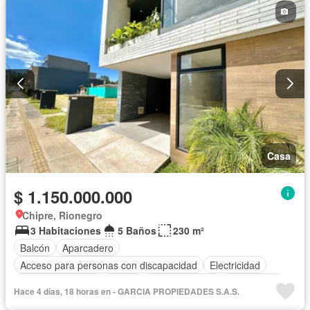
Casa
$ 1.150.000.000
Chipre, Rionegro
3 Habitaciones
5 Baños
230 m²
Balcón
Aparcadero
Acceso para personas con discapacidad
Electricidad
Cocina amoblada
Jardín
Cocina integral
Gas natural
Hace 4 días, 18 horas en - GARCIA PROPIEDADES S.A.S.
Vista panorámica
Agua
Patio