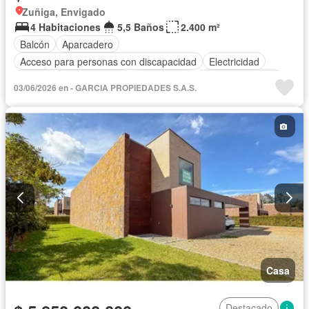
Zuñiga, Envigado
4 Habitaciones
5,5 Baños
2.400 m²
Balcón
Aparcadero
Acceso para personas con discapacidad
Electricidad
Jardín
Cocina integral
Gas natural
Vista panorámica
03/06/2026 en - GARCIA PROPIEDADES S.A.S.
Seguridad privada
Cuarto de servicio
Agua
Casa
Destacado