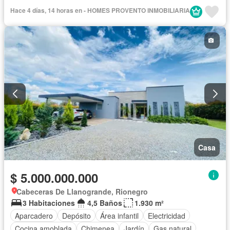
Vista panorámica
Cuarto de servicio
Piscina
Agua
Hace 4 días, 14 horas en - HOMES PROVENTO INMOBILIARIA
Casa
$ 5.000.000.000
Cabeceras De Llanogrande, Rionegro
3 Habitaciones
4,5 Baños
1.930 m²
Aparcadero
Depósito
Área infantil
Electricidad
Cocina amoblada
Chimenea
Jardín
Gas natural