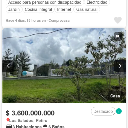
Acceso para personas con discapacidad
Electricidad
Jardín
Cocina integral
Internet
Gas natural
Vista panorámica
Agua
Hace 4 días, 15 horas en - Comprocasa
Casa
$ 3.600.000.000
Destacado
Los Salados, Retiro
3 Habitaciones
6 Baños