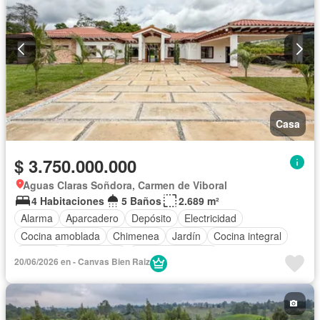
Casa
$ 3.750.000.000
Aguas Claras Soñdora, Carmen de Viboral
4 Habitaciones
5 Baños
2.689 m²
Alarma
Aparcadero
Depósito
Electricidad
Cocina amoblada
Chimenea
Jardín
Cocina integral
Internet
Gas natural
Vista panorámica
20/06/2026 en - Canvas Bien Raiz
Seguridad privada
Cuarto de servicio
Agua