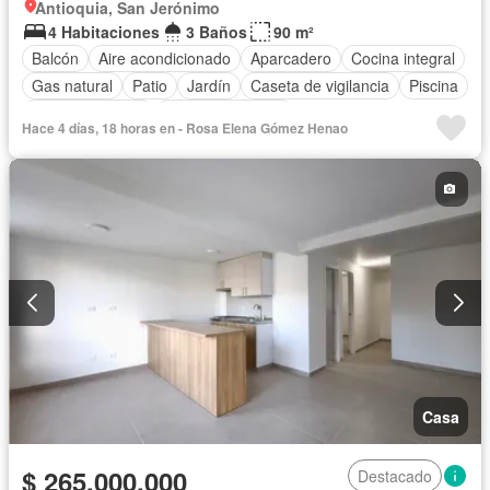
Antioquia, San Jerónimo
4 Habitaciones
3 Baños
90 m²
Balcón
Aire acondicionado
Aparcadero
Cocina integral
Gas natural
Patio
Jardín
Caseta de vigilancia
Piscina
Cancha de tenis
Vista panorámica
Hace 4 días, 18 horas en - Rosa Elena Gómez Henao
Acceso para personas con discapacidad
Barbecue
Gimnasio
Sauna
Seguridad privada
Casa
$ 265.000.000
Destacado