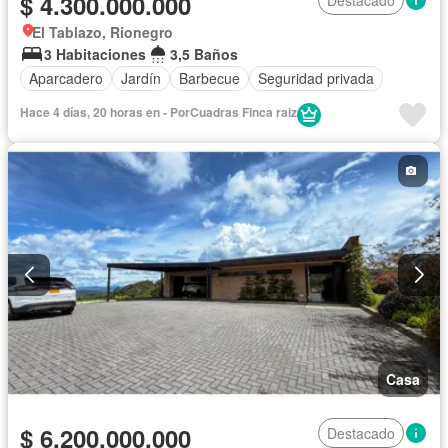
$ 4.300.000.000
El Tablazo, Rionegro
3 Habitaciones
3,5 Baños
Aparcadero
Jardín
Barbecue
Seguridad privada
Hace 4 días, 20 horas en - PorCuadras Finca raiz
Casa
$ 6.200.000.000
Destacado