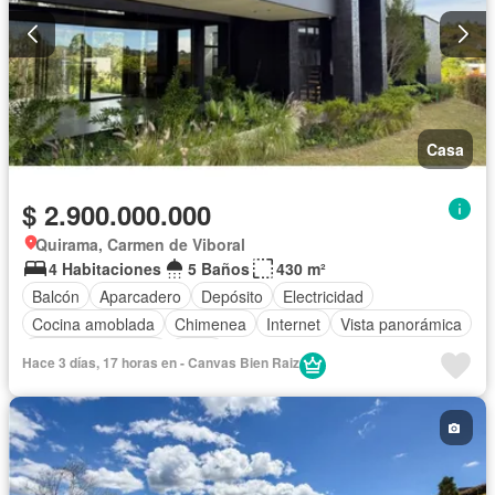
Casa
$ 2.900.000.000
Quirama, Carmen de Viboral
4 Habitaciones
5 Baños
430 m²
Balcón
Aparcadero
Depósito
Electricidad
Cocina amoblada
Chimenea
Internet
Vista panorámica
Cuarto de servicio
Agua
Hace 3 días, 17 horas en - Canvas Bien Raiz