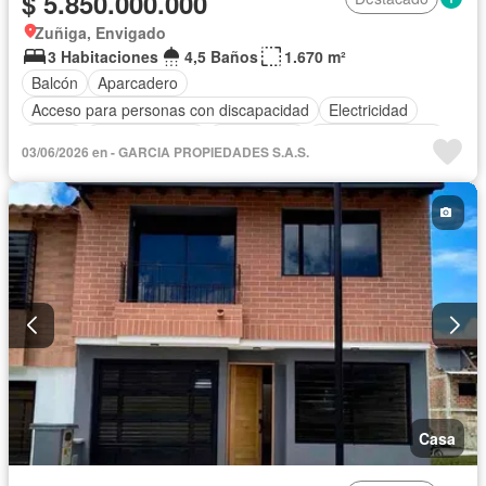
$ 5.850.000.000
Zuñiga, Envigado
3 Habitaciones
4,5 Baños
1.670 m²
Balcón
Aparcadero
Acceso para personas con discapacidad
Electricidad
Jardín
Cocina integral
Gas natural
Vista panorámica
03/06/2026 en - GARCIA PROPIEDADES S.A.S.
Seguridad privada
Cuarto de servicio
Agua
Casa