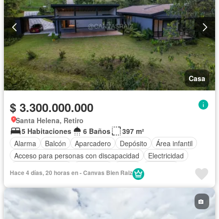
Casa
$ 3.300.000.000
Santa Helena, Retiro
5 Habitaciones
6 Baños
397 m²
Alarma
Balcón
Aparcadero
Depósito
Área infantil
Acceso para personas con discapacidad
Electricidad
Cocina amoblada
Chimenea
Jardín
Gimnasio
Hace 4 días, 20 horas en - Canvas Bien Raiz
Cocina integral
Internet
Gas natural
Vista panorámica
Seguridad privada
Cuarto de servicio
Agua
Patio