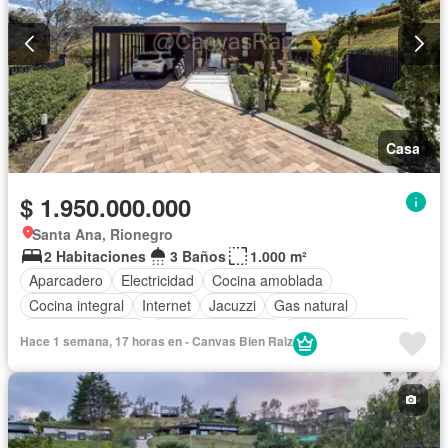
Casa
$ 1.950.000.000
Santa Ana, Rionegro
2 Habitaciones
3 Baños
1.000 m²
Aparcadero
Electricidad
Cocina amoblada
Cocina integral
Internet
Jacuzzi
Gas natural
Vista panorámica
Seguridad privada
Cuarto de servicio
Hace 1 semana, 17 horas en - Canvas Bien Raiz
Agua