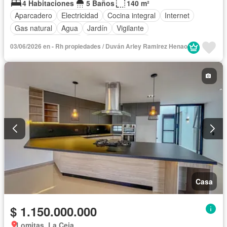
4 Habitaciones
5 Baños
140 m²
Aparcadero
Electricidad
Cocina integral
Internet
Gas natural
Agua
Jardín
Vigilante
Caseta de vigilancia
Seguridad privada
03/06/2026 en - Rh propiedades / Duván Arley Ramirez Henao
Permite mascotas
Permite niños
Casa
$ 1.150.000.000
Lomitas, La Ceja