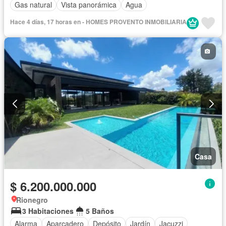
Gas natural
Vista panorámica
Agua
Hace 4 días, 17 horas en - HOMES PROVENTO INMOBILIARIA
Casa
$ 6.200.000.000
Rionegro
3 Habitaciones
5 Baños
Alarma
Aparcadero
Depósito
Jardín
Jacuzzi