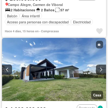
Campo Alegre, Carmen de Viboral
2 Habitaciones
2 Baños
57 m²
Balcón
Área infantil
Acceso para personas con discapacidad
Electricidad
Jardín
Barbecue
Cocina integral
Internet
Hace 4 días, 15 horas en - Comprocasa
Gas natural
Vista panorámica
Seguridad privada
Agua
Casa
Destacado