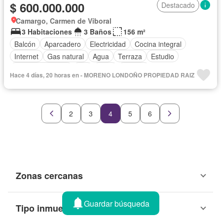
$ 600.000.000
Destacado
Camargo, Carmen de Viboral
3 Habitaciones
3 Baños
156 m²
Balcón
Aparcadero
Electricidad
Cocina integral
Internet
Gas natural
Agua
Terraza
Estudio
Vista panorámica
Wifi
Patio
Estudio
Hace 4 días, 20 horas en - MORENO LONDOÑO PROPIEDAD RAIZ
Cuarto de servicio
2
3
4
5
6
Zonas cercanas
Guardar búsqueda
Tipo inmueble