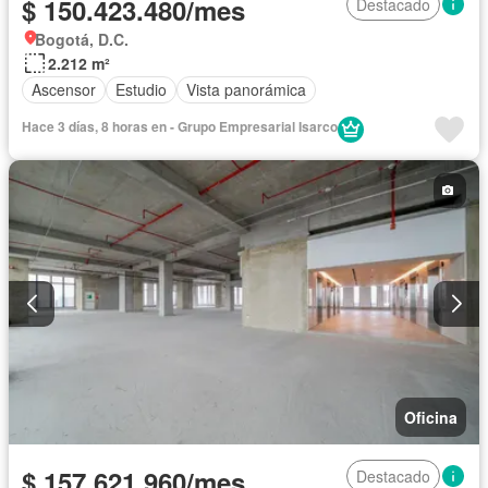
$ 150.423.480/mes
Destacado
Bogotá, D.C.
2.212 m²
Ascensor
Estudio
Vista panorámica
Hace 3 días, 8 horas en - Grupo Empresarial Isarco
Oficina
$ 157.621.960/mes
Destacado